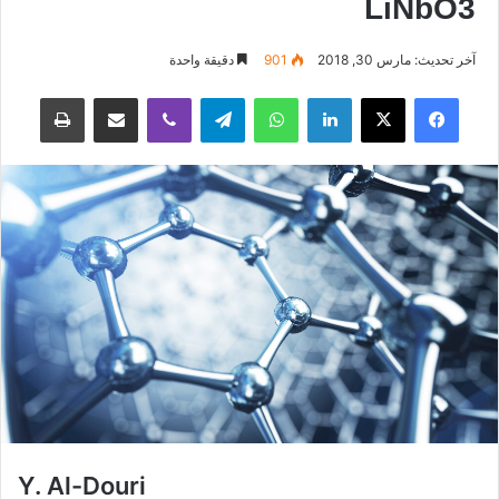
LiNbO3
آخر تحديث: مارس 30, 2018
901
دقيقة واحدة
فيسبوك
‫X
لينكدإن
واتساب
تيلقرام
ڤايبر
مشاركة عبر البريد
طباعة
Y. Al-Douri