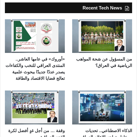
Recent Tech News
من المسؤول عن شحة المواهب
«أوروك» في عامها العاشر..
الرياضية في العراق؟
المنتدى العراقي للنخب والكفاءات
يصدر عددًا جديدًا ببحوث علمية
تعالج قضايا الاقتصاد والطاقة
الذكاء الاصطناعي.. تحديات
وقفة … من أجل غدٍ أفضل لكرة
ومخاطر تواجه الإعلام العراقي
القدم العراقية