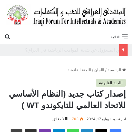
بح
القائمة
«أوروك» في عامها العاشر.. المنتدى العراقي للنخب والكفاءات يصدر عددًا جديدًا ببحوث علمية تعالج قضايا الاقتصاد والطاقة
الرئيسية
/
اللجان
/
اللجنة القانونية
اللجنة القانونية
إصدار كتاب جديد (النظام الأساسي
للاتحاد العالمي للتايكوندو WT )
آخر تحديث: يوليو 17, 2024
703
3 دقائق
فيسبوك
‫X
لينكدإن
واتساب
تيلقرام
ڤايبر
مشاركة عبر البريد
طباعة