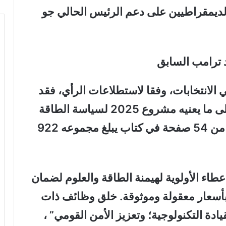
الديمقراطيين على دعم الرئيس الحالي جو
 ترامب السابق
الانتخابات، وفقا لاستطلاعات الرأي، فقد
ألقت EnergiWatch نظرة فاحصة على ما يعنيه مشروع 2025 لسياسة الطاقة
الأمريكية. تم وصفه في فصل منفصل من 54 صفحة في كتاب يبلغ مجموعه 922
طاء الأولوية لهيمنة الطاقة والعلوم لضمان
أسعار معقولة وموثوقة. خلق وظائف ذات
ادة التكنولوجية؛ وتعزيز الأمن القومي” ،