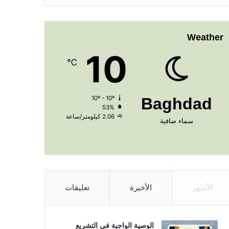
Weather
10
℃
10º - 10º
Baghdad
53%
2.06 كيلومتر/ساعة
سماء صافية
الأشهر
الأخيرة
تعليقات
الوصية الواجبة في التشريع