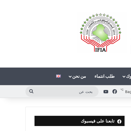
وك
طلب انتماء
من نحن
℃
فيسبوك
‫YouTube
بحث
Ba
عن
تابعنا على فيسبوك