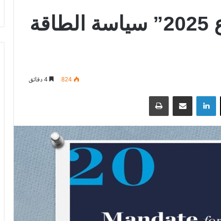
كيف سيغير “مشروع 2025” سياسة الطاقة
824
4 دقائق
‫X
لينكدإن
مشاركة عبر البريد
طباعة