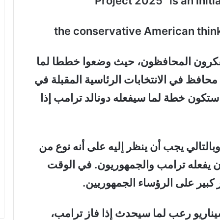
the conservative American thin
ظمها المفكرون المحافظون، حيث وضعوا خططا لما
 محافظ في الانتخابات الرئاسية المقبلة في
، ستكون خطة لما سيفعله دونالد ترامب إذا
بالتالي يجب أن ينظر إليه على أنه نوع من
ن يفعله ترامب والجمهوريون. في الوقت
ر كبير على الرؤساء الجمهوريين.
ديمقراطيون مشروع 2025 كسيناريو رعب لما سيحدث إذا فاز ترامب،