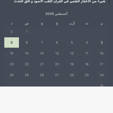
شيء من الأعجاز العلمي في القرآن الثقب الأسود و أفق الحدث
أغسطس 2026
ن
ث
أرب
خ
ج
س
د
2
1
9
8
7
6
5
4
3
16
15
14
13
12
11
10
23
22
21
20
19
18
17
30
29
28
27
26
25
24
31
« يوليو
زر