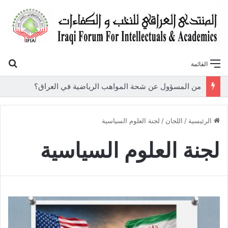
بح
القائمة
«أوروك» في عامها العاشر.. المنتدى العراقي للنخب والكفاءات يصدر عددًا جديدًا ببحوث علمية تعالج قضايا الاقتصاد والطاقة
الرئيسية
/
اللجان
/
لجنة العلوم السياسية
لجنة العلوم السياسية