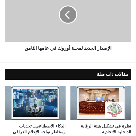
ل
إ
ل
ص
أ
د
س
ا
ت
ر
ا
ا
ذ
ل
ا
ج
الإصدار الجديد لمجلة أوروك في عامها الثامن
ل
د
د
ي
ك
د
ت
ل
مقالات ذات صلة
و
م
ر
ج
ع
ل
ب
ة
ي
أ
د
و
ا
ر
ل
و
نظرة في تشكيل هيئة الرقابة
الذكاء الاصطناعي.. تحديات
ز
ك
الداخلية الاتحادية
ومخاطر تواجه الإعلام العراقي