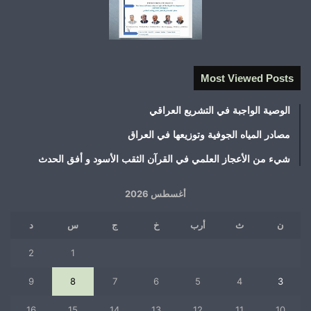
Most Viewed Posts
الوصية الواجبة في التشريع العراقي
مصادر المياه الجوفية وتوزيعها في العراق
شيء من الأعجاز العلمي في القرآن الثقب الأسود و أفق الحدث
أغسطس 2026
ن
ث
أرب
خ
ج
س
د
2
1
9
8
7
6
5
4
3
16
15
14
13
12
11
10