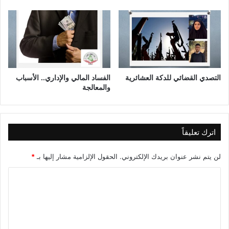
و
ف
ب
ي
ع
ع
ي
ا
م
ه
ا
ا
التصدي القضائي للدكة العشائرية
الفساد المالي والإداري.. الأسباب
والمعالجة
ل
ث
ا
م
ن
اترك تعليقاً
لن يتم نشر عنوان بريدك الإلكتروني.
الحقول الإلزامية مشار إليها بـ
*
ا
ل
ت
ع