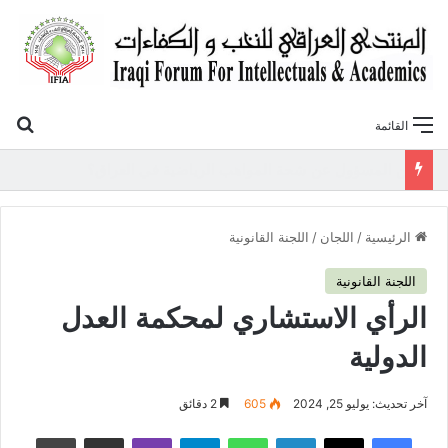
بح
القائمة
«أوروك» في عامها العاشر.. المنتدى العراقي للنخب والكفاءات يصدر عددًا جديدًا ببحوث علمية تعالج قضايا الاقتصاد والطاقة
الرئيسية
/
اللجان
/
اللجنة القانونية
اللجنة القانونية
الرأي الاستشاري لمحكمة العدل
الدولية
آخر تحديث: يوليو 25, 2024
605
2 دقائق
فيسبوك
‫X
لينكدإن
واتساب
تيلقرام
ڤايبر
مشاركة عبر البريد
طباعة