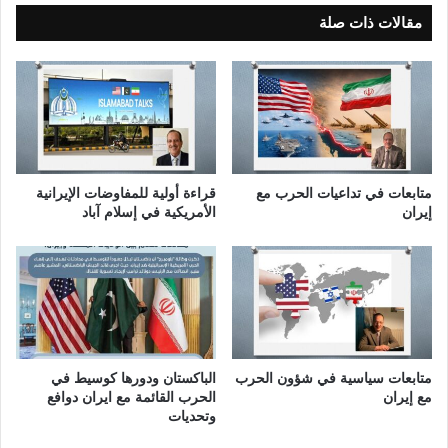
ل
خ
مقالات ذات صلة
م
ض
و
ر
س
ب
و
ي
م
ن
"
ا
ا
ل
ل
و
متابعات في تداعيات الحرب مع
قراءة أولية للمفاوضات الإيرانية
إ
ا
إيران
الأمريكية في إسلام آباد
م
ق
ب
ع
ر
و
ا
ا
ط
ل
و
ط
ر
م
ي
و
متابعات سياسية في شؤون الحرب
الباكستان ودورها كوسيط في
ة
مع إيران
الحرب القائمة مع ايران دوافع
ح
وتحديات
ا
ل