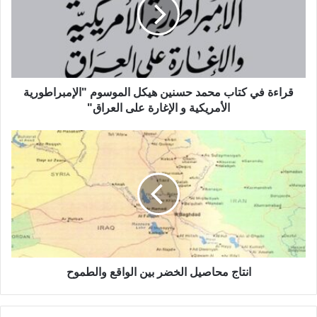
ء
ة
ف
ي
ك
ت
ا
قراءة في كتاب محمد حسنين هيكل الموسوم "الإمبراطورية
ب
الأمريكية و الإغارة على العراق"
م
ح
ا
م
ن
د
ت
ح
ا
س
ج
ن
م
ي
ح
ن
ا
ه
ص
ي
ي
انتاج محاصيل الخضر بين الواقع والطموح
ك
ل
ل
ا
ا
ل