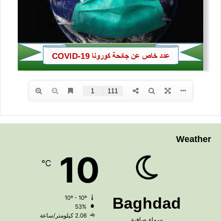
Weather
10
℃
10º - 10º
Baghdad
53%
2.06 كيلومتر/ساعة
سماء صافية