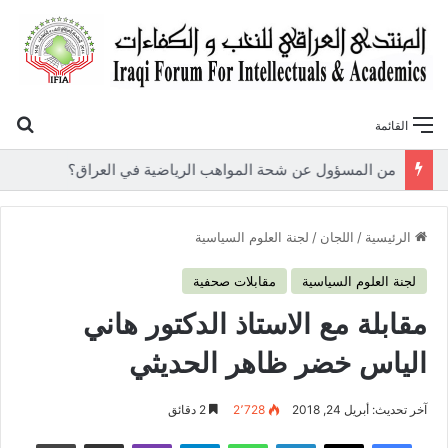
بح
القائمة
«أوروك» في عامها العاشر.. المنتدى العراقي للنخب والكفاءات يصدر عددًا جديدًا ببحوث علمية تعالج قضايا الاقتصاد والطاقة
الرئيسية
/
اللجان
/
لجنة العلوم السياسية
لجنة العلوم السياسية
مقابلات صحفية
مقابلة مع الاستاذ الدكتور هاني
الياس خضر ظاهر الحديثي
آخر تحديث: أبريل 24, 2018
2٬728
2 دقائق
فيسبوك
‫X
لينكدإن
واتساب
تيلقرام
ڤايبر
مشاركة عبر البريد
طباعة