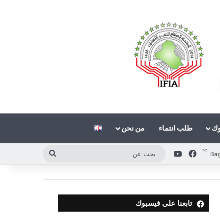
وك
طلب انتماء
من نحن
℃
فيسبوك
‫YouTube
بحث
Ba
عن
تابعنا على فيسبوك