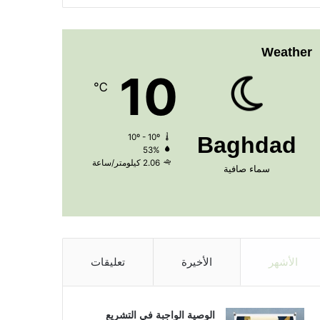
Weather
10
℃
10º - 10º
Baghdad
53%
2.06 كيلومتر/ساعة
سماء صافية
الأشهر
الأخيرة
تعليقات
الوصية الواجبة في التشريع