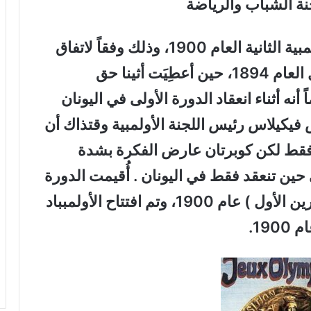
ة الشباب والرياضة
استضافت باريس دورة الألعاب الأولمبية الثانية العام 1900، وذلك وفقاً لاتفاق
سابق جرى في المؤتمر الأولمبي الأول العام 1894، حين أعطِيَت أثينا حق
 أنه أثناء انعقاد الدورة الأولى في اليونان
يتريوس فيكيلاس رئيس اللجنة الأولمبية وقتذاك أن
ا فقط لكن كوبرتان عارض الفكرة بشدة
ي حين تنعقد فقط في اليونان . أُقيمت الدورة
في باريس من ( 14 مايس إلى 18 تشرين الأول ) عام 1900، وتم افتتاح الأولمبباد
19.