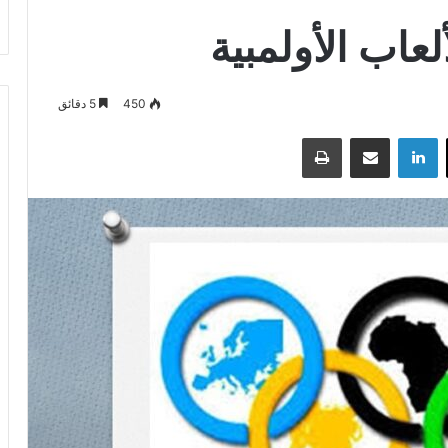
عاب الأولمبية
450
5 دقائق
‫X
لينكدإن
مشاركة عبر البريد
طباعة