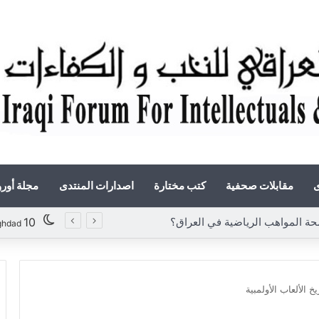
ى
مقابلات صحفية
كتب مختارة
اصدارات المنتدى
مجلة أور
«أوروك» في عامها العاشر.. المنتدى العراقي للنخب والكفاءات يصدر عددًا جديدًا ببحوث علمية تعالج قضايا الاقتصاد والطاقة
10
ghdad
 الألعاب الأولمبية