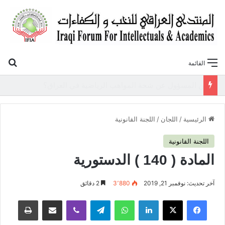
بح
القائمة
«أوروك» في عامها العاشر.. المنتدى العراقي للنخب والكفاءات يصدر عددًا جديدًا ببحوث علمية تعالج قضايا الاقتصاد والطاقة
الرئيسية
/
اللجان
/
اللجنة القانونية
اللجنة القانونية
المادة ( 140 ) الدستورية
آخر تحديث: نوفمبر 21, 2019
3٬880
2 دقائق
فيسبوك
‫X
لينكدإن
واتساب
تيلقرام
ڤايبر
مشاركة عبر البريد
طباعة