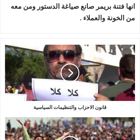
انها فتنة بريمر صانع صياغة الدستور ومن معه
من الخونة والعملاء .
ق
ا
ن
و
ن
ا
ل
ا
ح
ز
قانون الاحزاب والتنظيمات السياسية
ا
ب
ا
و
ل
ا
ت
ل
ظ