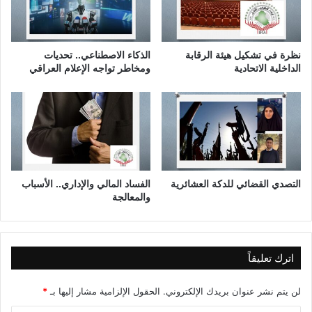
ا
ب
ل
ا
ح
ل
ل
أ
نظرة في تشكيل هيئة الرقابة
الذكاء الاصطناعي.. تحديات
ق
و
الداخلية الاتحادية
ومخاطر تواجه الإعلام العراقي
ة
ل
ا
م
ل
ب
ث
ي
ا
ة
م
-
ن
ا
ة
ل
التصدي القضائي للدكة العشائرية
الفساد المالي والإداري.. الأسباب
والمعالجة
ح
ل
ق
ة
ا
اترك تعليقاً
ل
ت
لن يتم نشر عنوان بريدك الإلكتروني.
الحقول الإلزامية مشار إليها بـ
*
ا