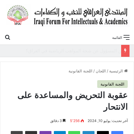
بح
القائمة
«أوروك» في عامها العاشر.. المنتدى العراقي للنخب والكفاءات يصدر عددًا جديدًا ببحوث علمية تعالج قضايا الاقتصاد والطاقة
الرئيسية
/
اللجان
/
اللجنة القانونية
اللجنة القانونية
عقوبة التحريض والمساعدة على
الانتحار
آخر تحديث: يوليو 10, 2024
5٬256
3 دقائق
فيسبوك
‫X
لينكدإن
واتساب
تيلقرام
ڤايبر
مشاركة عبر البريد
طباعة