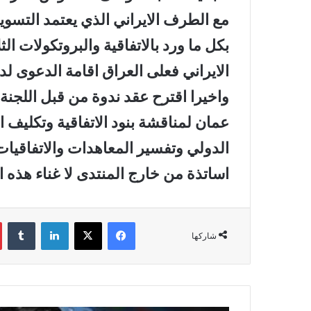
مع الطرف الايراني الذي يعتمد التس
بكل ما ورد بالاتفاقية والبروتكولات ا
الايراني فعلى العراق اقامة الدعوى ل
واخيرا اقترح عقد ندوة من قبل اللجنة 
عمان لمناقشة بنود الاتفاقية وتكليف
الدولي وتفسير المعاهدات والاتفاقيا
اساتذة من خارج المنتدى لا غناء هذه ال
فيسبوك
‫X
لينكدإن
‏Tumblr
شاركها