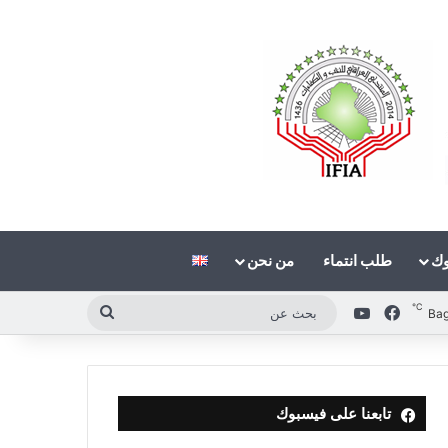
وك
طلب انتماء
من نحن
℃
فيسبوك
‫YouTube
بحث
Ba
عن
تابعنا على فيسبوك