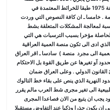
الطرفين الى المجرى كما كان عليه سنة 1975 طبقا للخرائط المعتمدة في
زمة . خامسا ـ ان كافة النصوص التي وردت
سبة لمعالجة المشكلات المتعلقة بشط
الحاصلة مؤخرا بسبب الترسبات هي التي
لذي ادى الى تكون منصة العمية العراقية
عمية الى مجرد منصة ) سادسا ـ اقر العراق
دود آو تغيرها عن طريق القوة بل الاحتكام
ئ القانون الدولي . وعلى العراق ضمان
ود النهرية الذي ينص على بقاء خط التالوك
بيعية الى تغير مجرى شط العرب مالم يقرر
د يجب ان يتبع من الان فصاعدا المجرى
قي ان يكون حذرا وذكيا عند التفاوض مستقبلا