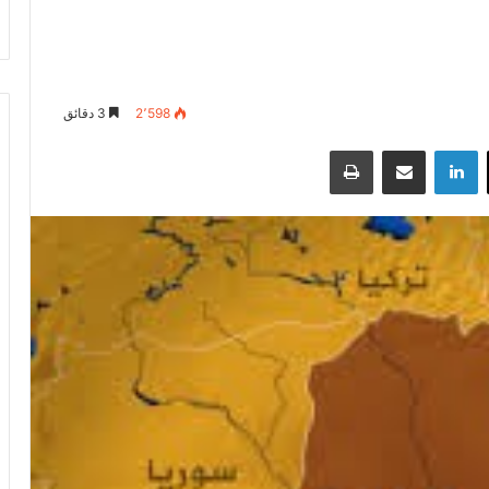
2٬598
3 دقائق
‫X
لينكدإن
مشاركة عبر البريد
طباعة