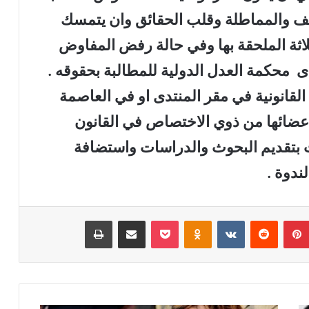
ويف والمماطلة وقلب الحقائق وان يتمسك
لثلاثة الملحقة بها وفي حالة رفض المفاوض
دى محكمة العدل الدولية للمطالبة بحقوقه .
القانونية في مقر المنتدى او في العاصمة
 اعضائها من ذوي الاختصاص في القانون
ت بتقديم البحوث والدراسات واستضافة
ندوة .
بينتيريست
‏Reddit
‏VKontakte
Odnoklassniki
‫Pocket
مشاركة عبر البريد
طباعة