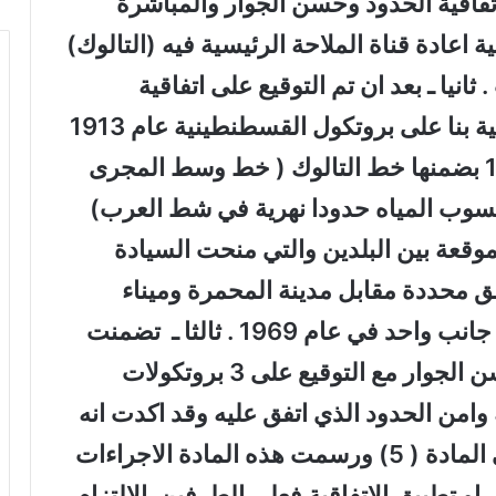
تفاقية الحدود وحسن الجوار والمباشرة
عادة قناة الملاحة الرئيسية فيه (التالوك)
ثانيا ـ بعد ان تم التوقيع على اتفاقية
75التي رسمت الحدود العراقية الايرانية بنا على بروتكول القسطنطينية عام 1913
ومحاضر لجنة تحديد الحدود لعام 1914 بضمنها خط التالوك ( خط وسط المجرى
سوب المياه حدودا نهرية في شط العرب)
ت التي رسمتها معاهدة 1937 الموقعة بين البلدين والتي منحت السيادة
 محددة مقابل مدينة المحمرة وميناء
عابدان والتي اعلنت ايران الغاءها من جانب واحد في عام 1969 . ثالثا ـ تضمنت
اتفاقية 75 ترسيم الحدود الدولية وحسن الجوار مع التوقيع على 3 بروتكولات
 وامن الحدود الذي اتفق عليه وقد اكدت انه
لا يجوز المساس يها وانه دائمي ونهائي المادة ( 5) ورسمت هذه المادة الاجراءات
و تطبيق الاتفاقية فعلى الطرفين الالتزام