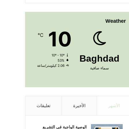
Weather
10
℃
10º - 10º
Baghdad
53%
2.06 كيلومتر/ساعة
سماء صافية
الأشهر
الأخيرة
تعليقات
الوصية الواجبة في التشريع