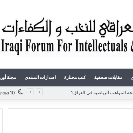
ى
مقابلات صحفية
كتب مختارة
اصدارات المنتدى
مجلة أور
«أوروك» في عامها العاشر.. المنتدى العراقي للنخب والكفاءات يصدر عددًا جديدًا ببحوث علمية تعالج قضايا الاقتصاد والطاقة
10
ghdad