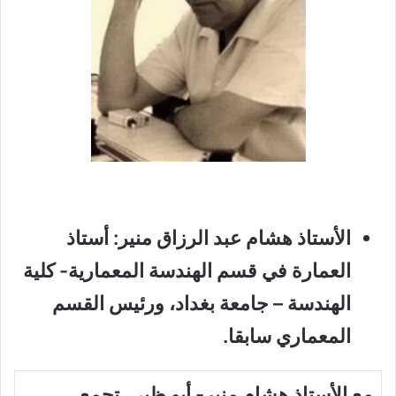
الأستاذ هشام عبد الرزاق منير: أستاذ
العمارة في قسم الهندسة المعمارية- كلية
الهندسة – جامعة بغداد، ورئيس القسم
المعماري سابقا.
مع الأستاذ هشام منير- أبو ظبي تجمع