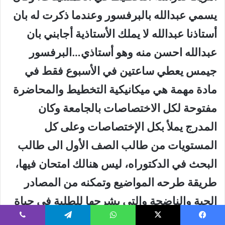
يسمي عبدالله بالبرفسور وعندما ذكرت له بان
أستاذنا عبدالله لا يملك الأستاذية أجابني بان
عبدالله احسن منه وهو أستاذي…البرفسور
جيمس يعطي ساعتين في الأسبوع فقط في
مادة مهمة هي ميكانيكية التخطيط والمحاضرة
مفتوحة لكل الاختصاصات بالجامعة وكان
المدرج يملأ بكل الإختصاصات وعلى كل
المستويات من طالب الصف الأول الى طالب
البحث في الدكتوراه، ليس هنالك امتحان فيها،
طريقة طرحه المواضيع وتمكنه من المصادر
الحية والناضجة والتي يشرحها للطلبة في حياة
كل مدينة شي لا يمكن وصفه ومؤثر جدا وقتها ،