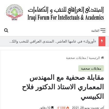
بح
القائمة
«أوروك» في عامها العاشر.. المنتدى العراقي للنخب والكفاءات يصدر عددًا جديدًا ببحوث علمية تعالج قضايا الاقتصاد والطاقة
الرئيسية
/
مقابلات صحفية
مقابلات صحفية
مقابلة صحفية مع المهندس
المعماري الاستاذ الدكتور فلاح
الكبيسي
آخر تحديث: يونيو 28, 2021
4٬088
10 دقائق