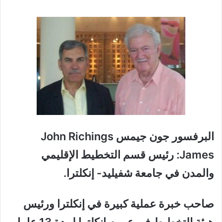
البرفسور جون جيمس
John Richings
James
: رئيس قسم التخطيط الإقليمي
والمدن في جامعة شفيليد- إنكلترا.
صاحب خبرة عملية كبيرة في إنكلترا ورئيس
هيئة التخطيط في عموم إنكلترا لمدة 13 عاما