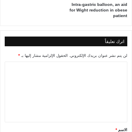
Intra-gastric balloon, an aid
for Wight reduction in obese
patient
اترك تعليقاً
لن يتم نشر عنوان بريدك الإلكتروني.
الحقول الإلزامية مشار إليها بـ
*
ا
ل
ت
ع
ل
ي
ق
*
الاسم
*