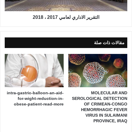
ع
ا
ي
ل
ة
ا
التقرير الاداري لعامي 2017 ، 2018
ا
د
ل
ا
ع
ر
م
ي
مقالات ذات صلة
و
ل
م
ع
ي
ا
ة
م
ي
2
0
1
intra-gastric-balloon-an-aid-
MOLECULAR AND
7
for-wight-reduction-in-
SEROLOGICAL DETECTION
،
obese-patient-read-more
OF CRIMEAN-CONGO
HEMORRHAGIC FEVER
2
VIRUS IN SULAIMANI
0
PROVINCE, IRAQ
1
8