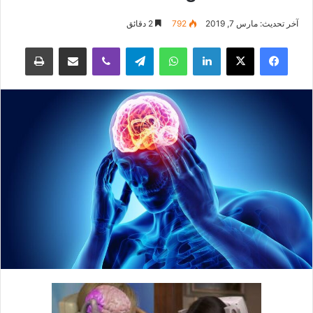
آخر تحديث: مارس 7, 2019
792
2 دقائق
فيسبوك
‫X
لينكدإن
واتساب
تيلقرام
ڤايبر
مشاركة عبر البريد
طباعة