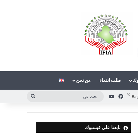
وك
طلب انتماء
من نحن
℃
فيسبوك
‫YouTube
بحث
Ba
عن
تابعنا على فيسبوك