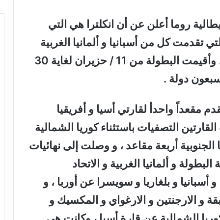
العاصمة الإيطالية روما أعلن عن أن انكلترا هي التي
يف كأس العالم عام 1966 والتي تقدمت كل من أسبانيا و ألمانيا الغربية
إلى جانب انكلترا بطلبات لاستضافتها ، وأقيمت البطولة من 11 / حزيران لغاية 30
 مقعداً واحدأ لقارتي أسيا و أفريقيا
ارتين التصفيات باستثناء كوريا الشمالية
 الجنوبية أربعة مقاعد ، و وصلت إلى نهائيات
لبطولة و ألمانيا الغربية و الاتحاد
و أسبانيا و بلغاريا و سويسرا عن أوربا ، و
بقة و الارجنتين و الارغواي و المكسيك و
وريا الشمالية عن قارة أسيا ، وكانت هي