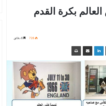
العالم بكرة القدم
728
6 دقائق
‫X
لينكدإن
مشاركة عبر البريد
طباعة