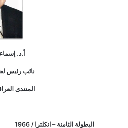
أ.د. إسماع
نائب رئيس لجن
المنتدى العرا
البطولة الثامنة – انكلترا / 1966