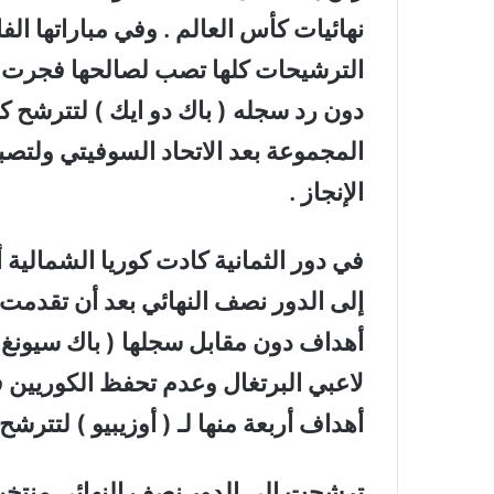
نهائيات كأس العالم . وفي مباراتها الفا
الترشيحات كلها تصب لصالحها فجرت كو
دون رد سجله ( باك دو ايك ) لتترشح كور
المجموعة بعد الاتحاد السوفيتي ولتصبح
الإنجاز .
في دور الثمانية كادت كوريا الشمالية أ
إلى الدور نصف النهائي بعد أن تقدمت
أهداف دون مقابل سجلها ( باك سيونغ ز
لاعبي البرتغال وعدم تحفظ الكوريين
أهداف أربعة منها لـ ( أوزيبيو ) لتترشح
ترشحت إلى الدور نصف النهائي منتخبا