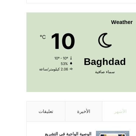
Weather
10
℃
10º - 10º
Baghdad
53%
2.06 كيلومتر/ساعة
سماء صافية
الأشهر
الأخيرة
تعليقات
الوصية الواجبة في التشريع