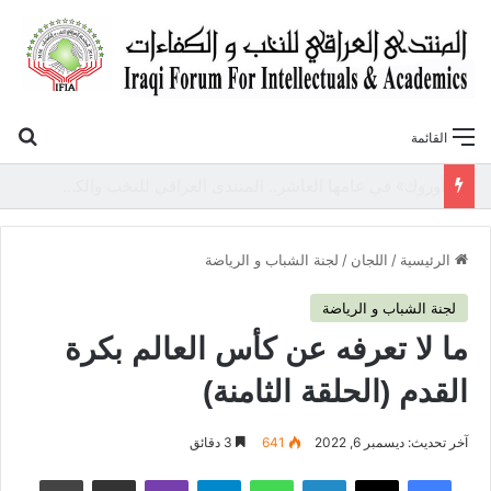
بح
القائمة
«أوروك» في عامها العاشر.. المنتدى العراقي للنخب والكفاءات يصدر عددًا جديدًا ببحوث علمية تعالج قضايا الاقتصاد والطاقة
الرئيسية
/
اللجان
/
لجنة الشباب و الرياضة
لجنة الشباب و الرياضة
ما لا تعرفه عن كأس العالم بكرة
القدم (الحلقة الثامنة)
آخر تحديث: ديسمبر 6, 2022
641
3 دقائق
فيسبوك
‫X
لينكدإن
واتساب
تيلقرام
ڤايبر
مشاركة عبر البريد
طباعة