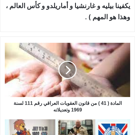
يكفينا بيليه و غارنشيا و أماريلدو و كأس العالم ،
وهذا هو المهم ) .
ا
ل
م
ا
د
ة
(
4
1
)
المادة ( 41 ) من قانون العقوبات العراقي رقم 111 لسنة
م
1969 وتعديلاته
ن
ق
م
ا
ا
ن