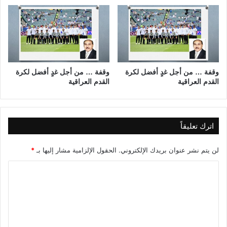
1
ا
1
ل
ل
ق
س
د
ن
م
ة
(
1
ا
وقفة … من أجل غدٍ أفضل لكرة
وقفة … من أجل غدٍ أفضل لكرة
9
القدم العراقية
القدم العراقية
ل
6
ح
9
ل
و
ق
ت
ة
اترك تعليقاً
ع
ا
د
ل
لن يتم نشر عنوان بريدك الإلكتروني.
الحقول الإلزامية مشار إليها بـ
*
ي
ت
ل
ا
ا
ا
س
ل
ت
ع
ه
ت
ة
)
ع