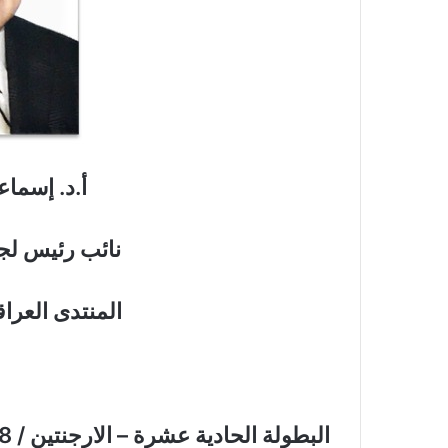
أ.د. إسماع
نائب رئيس لجن
المنتدى العرا
البطولة الحادية عشرة – الارجنتين / 1978