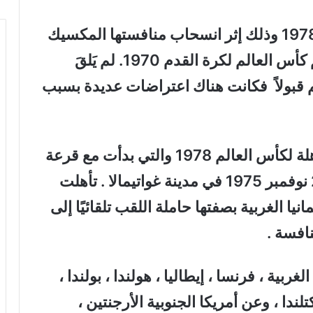
تقرر استضافة الارجنتين لبطولة عام 1978 وذلك إثر انسحاب منافستها المكسيك
من المنافسة بعد أن فازت بحق تنظيم كأس العالم لكرة القدم 1970. لم يَلقَ
م قبولاً فكانت هناك اعتراضات عديدة بسبب
شارك 107 منتخباً في التصفيات المؤهلة لكأس العالم 1978 والتي بدأت مع قرعة
التصفيات التمهيدية التي جرت في 20 نوفمبر 1975 في مدينة غواتيمالا . تأهلت
نيا الغربية بصفتها حاملة اللقب تلقائيًا إلى
غربية ، فرنسا ، إيطاليا ، هولندا ، بولندا ،
تلندا ، وعن أمريكا الجنوبية الأرجنتين ،