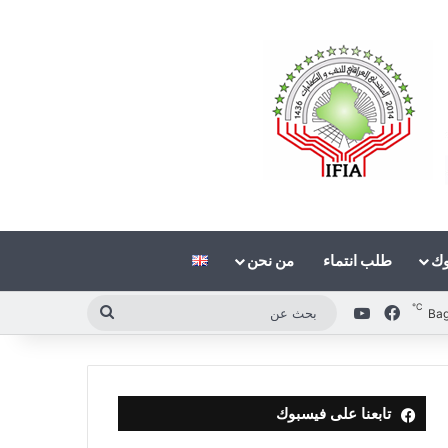
وك
طلب انتماء
من نحن
℃
فيسبوك
‫YouTube
بحث
Ba
عن
تابعنا على فيسبوك