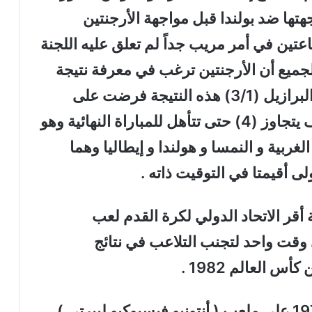
هتها ضد بولندا قبل مواجهة الأرجنتين
عتين في أمر مريب جداً لم تعلق عليه اللجنة
لجميع أن الأرجنتين ترغب في معرفة نتيجة
مباراة البرازيل وبولندا التي فازت بها البرازيل (3/1) هذه النتيجة فرضت على
الأرجنتين الفوز بفارق كبير من الأهداف يتجاوز (4) حتى تتأهل للمباراة النهائية وهو
 الغربية و النمسا و هولندا و إيطاليا وهما
لى أقيمتا في التوقيت ذاته .
 أقر الاتحاد الدولي لكرة القدم لعب
وقت واحد لتجنب التلاعب في نتائج
س العالم 1982 .
أقيم نهائي كأس العالم لكرة القدم 1978 على ملعب ( أنتونيو فيسبوكيو ليبرتي )