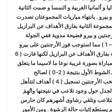
و ألمانيا الغربية و النمسا و ضمت الثانية
 و بيرو . بانتهاء مباريات المجموعتان تصدرت
لمجموعة الثانية بفارق الأهداف عن البرازيل
رجنتين و بيرو فضيحة مدوية ففي الجولة
الأخيرة فازت البرازيل على بولندا ( 3 – 1 ) مما استوجب فوز الأرجنتين على بيرو
بنتيجة ( 4 – 0) لتتأهل للمباراة النهائية بفارق الأهداف عن البرازيل لكنها فازت ( 6
المباراة بصورة غريبة نوعا ما لاسيما ما يتعلق
بأداء حارس مرمى منتخب بيرو ، انتهى الشوط الأول بنتيجة ( 2-0 ) لصالح
الارجنتين و بعد الاستراحة استطاع منتخب الأرجنتين تسجيل ( 4 ) أهداف لتتأهل
الجدل حول وجود تلاعب في نتيجتها واتُهِمَ
بالتلاعب وتلقي رشاوى أشهرهم كان حارس
م يستطع إثبات حالة الرشوة . ومن الأمور