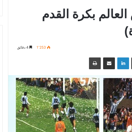
العالم بكرة القدم
)
1٬253
4 دقائق
‫X
لينكدإن
مشاركة عبر البريد
طباعة