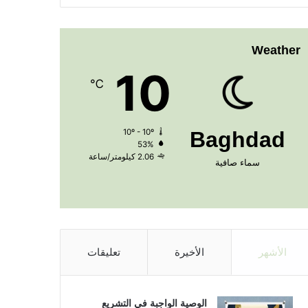
Weather
10
℃
10º - 10º
Baghdad
53%
2.06 كيلومتر/ساعة
سماء صافية
الأشهر
الأخيرة
تعليقات
الوصية الواجبة في التشريع