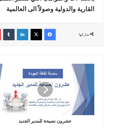
القارية والدولية وصولاً الى العالمية
فيسبوك
‫X
لينكدإن
‏Tumblr
شاركها
ع
ش
ر
و
ن
ن
ص
ي
ح
ة
عشرون نصيحة للمدير الجديد
ل