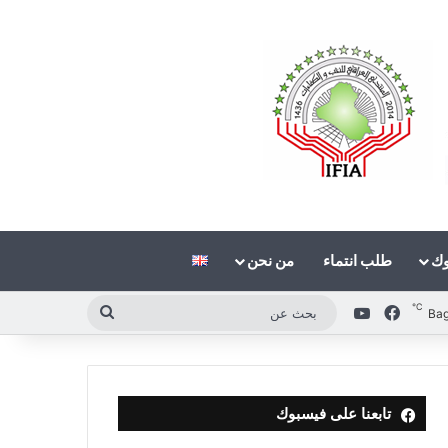
وك
طلب انتماء
من نحن
℃
فيسبوك
‫YouTube
بحث
Ba
عن
تابعنا على فيسبوك