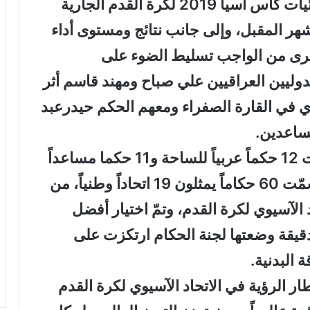
في خضم تصاعد حدّة التنافس في نهائيات كأس آسيا 2019 لكرة القدم الجارية
شهر المقبل، وإلى جانب نتائج ومستوى أداء
اخرى من الواجب تسليط الضوء على
دوليين العراقيين علي صباح ومهند قاسم أثر
ي في القارة الصفراء ومعهم الحكم حيدرعبد
ساعدين.
وكانت قائمة الحكام المُعلن عنها ضمّت 12 حكماً عربياً للساحة و11 حكما مساعداً
من مجمل قائمة حكام البطولة التي سمّت 60 حكاماً يمثلون 19 اتحاداً وطنياً، من
الآسيوي لكرة القدم، وتمّ اختيار أفضل
 دقيقة وضعتها لجنة الحكام ارتكزت على
 البدنية.
الرؤية في الاتحاد الآسيوي لكرة القدم