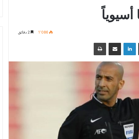
أسيوياً
1٬086
2 دقائق
‫X
لينكدإن
مشاركة عبر البريد
طباعة