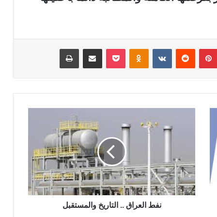
بينتيريست
‏Reddit
‏VKontakte
Odnoklassniki
‫Pocket
مشاركة عبر البريد
طباعة
ن
ف
ط
ا
ل
ع
ر
ا
ق
.
نفط العراق .. التاريخ والمستقبل
.