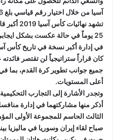
والسعي الدائم للحصول على مكانة رائدة
آسيا من خلال اختيار رقم قياسي بلغ 16 حكماً لإدارة مباريات كأس العالم.
تشهد نهائيا
25 يوماً في حالة عكست بشكل ايجابي
في إدارة أكبر نسخة في تاريخ كأس آسي
كان قراراً ستراتيجياً لن تقتصر فائدته
جميع جوانب تطوير كرة القدم، بما في
أعلى المستويات.
وتجدر الأشارة إلى التجارب التحكيمي
أذكر منها مشاركتهما في إدارة منافس
صباح لقاء إيران وسوريا في ماليزيا بي
جرت في بكين، وكانت هاتان المهمتان 