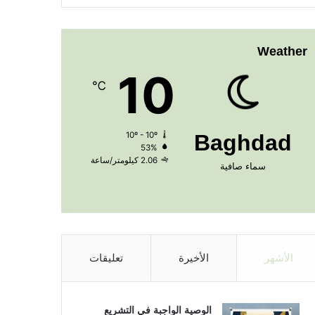
Weather
10
℃
10º - 10º
Baghdad
53%
2.06 كيلومتر/ساعة
سماء صافية
الأشهر
الأخيرة
تعليقات
الوصية الواجبة في التشريع