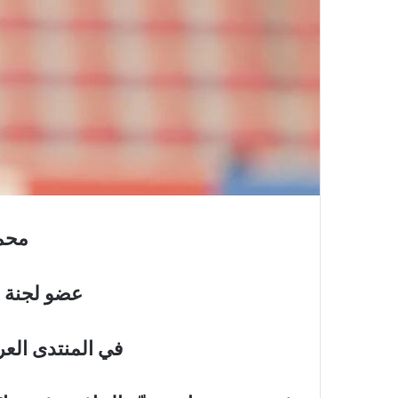
محمد
عضو لجنة ا
في المنتدى الع