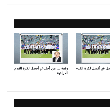
ا
ل
ت
ا
ر
ي
خ
و
ا
ل
م
س
ت
 غدٍ أفضل لكرة القدم
وقفة … من أجل غدٍ أفضل لكرة القدم
ق
العراقية
ب
ل