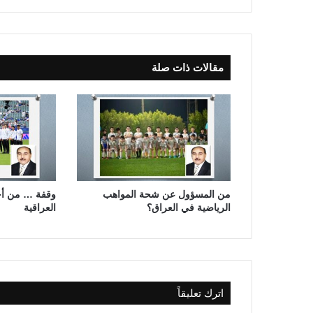
ل
م
د
ي
مقالات ذات صلة
ر
ا
ل
ج
د
ي
د
من المسؤول عن شحة المواهب
وقفة … من أجل
الرياضية في العراق؟
العراقية
اترك تعليقاً