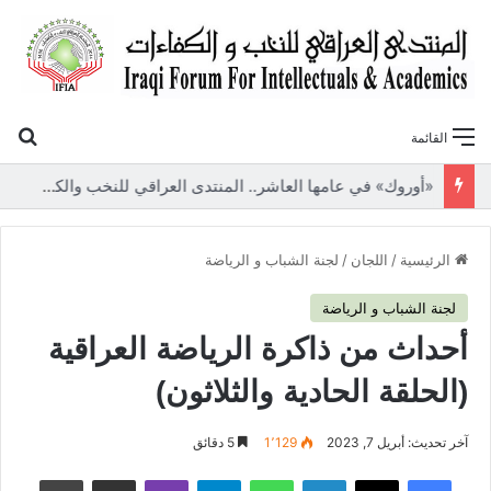
بح
القائمة
«أوروك» في عامها العاشر.. المنتدى العراقي للنخب والكفاءات يصدر عددًا جديدًا ببحوث علمية تعالج قضايا الاقتصاد والطاقة
الرئيسية
/
اللجان
/
لجنة الشباب و الرياضة
لجنة الشباب و الرياضة
أحداث من ذاكرة الرياضة العراقية
(الحلقة الحادية والثلاثون)
آخر تحديث: أبريل 7, 2023
1٬129
5 دقائق
فيسبوك
‫X
لينكدإن
واتساب
تيلقرام
ڤايبر
مشاركة عبر البريد
طباعة