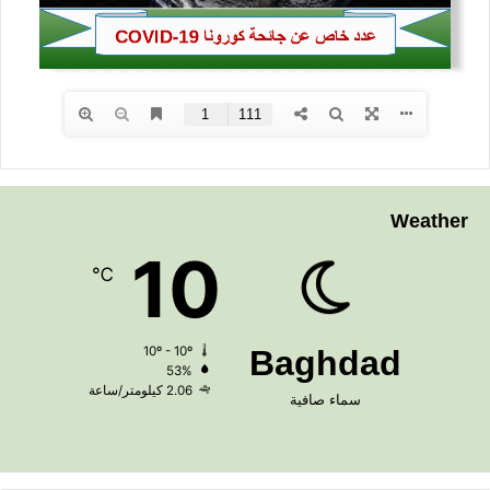
Weather
10
℃
10º - 10º
Baghdad
53%
2.06 كيلومتر/ساعة
سماء صافية