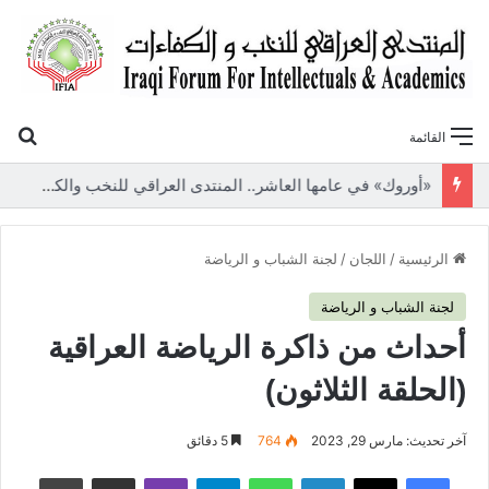
بح
القائمة
«أوروك» في عامها العاشر.. المنتدى العراقي للنخب والكفاءات يصدر عددًا جديدًا ببحوث علمية تعالج قضايا الاقتصاد والطاقة
الرئيسية
/
اللجان
/
لجنة الشباب و الرياضة
لجنة الشباب و الرياضة
أحداث من ذاكرة الرياضة العراقية
(الحلقة الثلاثون)
آخر تحديث: مارس 29, 2023
764
5 دقائق
فيسبوك
‫X
لينكدإن
واتساب
تيلقرام
ڤايبر
مشاركة عبر البريد
طباعة