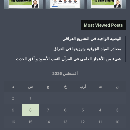
Most Viewed Posts
الوصية الواجبة في التشريع العراقي
مصادر المياه الجوفية وتوزيعها في العراق
شيء من الأعجاز العلمي في القرآن الثقب الأسود و أفق الحدث
أغسطس 2026
ن
ث
أرب
خ
ج
س
د
2
1
9
8
7
6
5
4
3
16
15
14
13
12
11
10