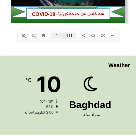
Weather
10
℃
10º - 10º
Baghdad
53%
2.06 كيلومتر/ساعة
سماء صافية