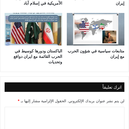
ف
ي
إيران
الأمريكية في إسلام آباد
ل
م
ت
ح
)
م
د
ج
س
ا
م
متابعات سياسية في شؤون الحرب
الباكستان ودورها كوسيط في
مع إيران
الحرب القائمة مع ايران دوافع
ا
وتحديات
ل
ج
ب
و
ر
اترك تعليقاً
ي
لن يتم نشر عنوان بريدك الإلكتروني.
الحقول الإلزامية مشار إليها بـ
*
ا
ل
ت