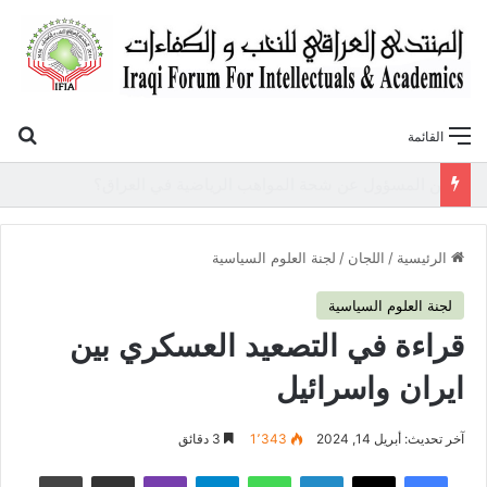
بح
القائمة
«أوروك» في عامها العاشر.. المنتدى العراقي للنخب والكفاءات يصدر عددًا جديدًا ببحوث علمية تعالج قضايا الاقتصاد والطاقة
الرئيسية
/
اللجان
/
لجنة العلوم السياسية
لجنة العلوم السياسية
قراءة في التصعيد العسكري بين
ايران واسرائيل
آخر تحديث: أبريل 14, 2024
1٬343
3 دقائق
فيسبوك
‫X
لينكدإن
واتساب
تيلقرام
ڤايبر
مشاركة عبر البريد
طباعة