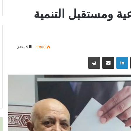
عية ومستقبل التنمية
1٬800
5 دقائق
‫X
لينكدإن
مشاركة عبر البريد
طباعة