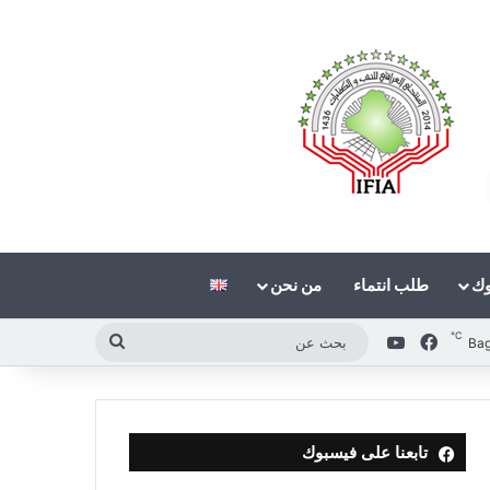
وك
طلب انتماء
من نحن
℃
فيسبوك
‫YouTube
بحث
Ba
عن
تابعنا على فيسبوك