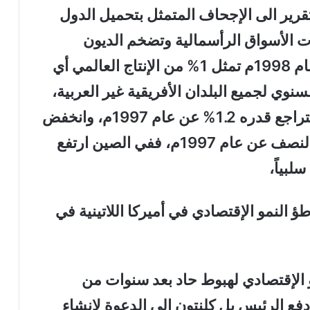
تقرير الى الإجحاف المتمثل بتحميل الدول
ات الأسواق الرأسمالية وتضخم الديون
،فتكاليف الأزمة الإقتصادية الآسيوية عام 1998م تمثل 1% من الإنتاج العالمي أي
 السنوي لجميع البلدان الأفريقية غير العربية،
أما معدل النمو العالمي فيبلغ 2% أي بتراجع قدره 1.2% عن عام 1997م، وانخفض
معدل النمو في البلدان النامية بنسبة النصف عن عام 1997م، ففي الصين ارتفع
 النمو الإقتصادي في أميركا اللاتينية في
و الإقتصادي لهبوط حاد بعد سنوات من
دفع الرئيس بل كلنتون إلى الدعوة لإنشاء