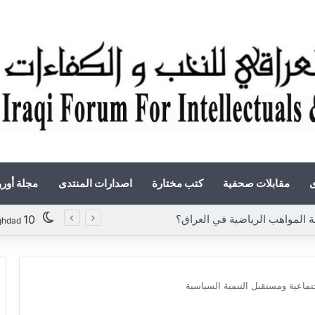
ى
مقابلات صحفية
كتب مختارة
اصدارات المنتدى
مجلة أور
«أوروك» في عامها العاشر.. المنتدى العراقي للنخب والكفاءات يصدر عددًا جديدًا ببحوث علمية تعالج قضايا الاقتصاد والطاقة
10
ghdad
تماعية ومستقبل التنمية السياسية