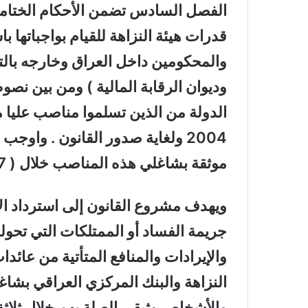
الفصل السادس تضمن الأحكام الختامية 
قدرات هيئة النزاهة للقيام بواجباتها ب
والمحكومين داخل العراق وخارجه بالتع
وديوان الرقابة المالية ) ومن بين 
الدولة من الذين تسلموا مناصب عليا 
2004 ولغاية صدور القانون . واوج
موثقة بشاغلي هذه المناصب خلال ( 17 ) سنة الماضية .
ويهدف مشروع القانون إلى استرداد ال
جريمة الفساد أو الممتلكات التي تحولت
والإيرادات والمنافع المتأتية من عائدا
النزاهة والبنك المركزي العراقي بشاغ
والأشخاص وثيقي الصلة بهم خلال ثلاثة 