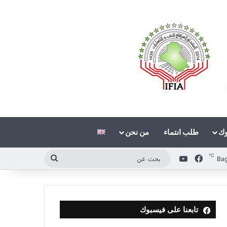
وك
طلب انتماء
من نحن
℃
فيسبوك
‫YouTube
بحث
Ba
عن
تابعنا على فيسبوك