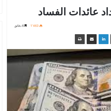
د عائدات الفساد
1٬463
6 دقائق
‫X
لينكدإن
مشاركة عبر البريد
طباعة