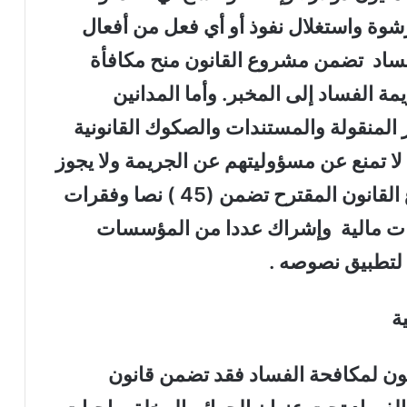
 رشوة واستغلال نفوذ أو أي فعل من أفعال
فساد تضمن مشروع القانون منح مكافأة
0 ) من قيمة جريمة الفساد إلى المخبر. وأما المدانين
 المنقولة والمستندات والصكوك القانونية
 لا تمنع عن مسؤوليتهم عن الجريمة ولا يجوز
العفو عنهم . وبإيجاز يلاحظ إن مشروع القانون المقترح تضمن (45 ) نصا وفقرات
بات مالية وإشراك عددا من المؤسسات
ة لتطبيق نصوصه .
ية
ون لمكافحة الفساد فقد تضمن قانون