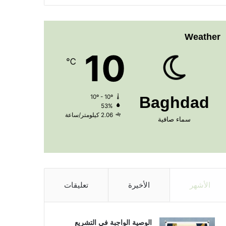
Weather
10
℃
10º - 10º
Baghdad
53%
2.06 كيلومتر/ساعة
سماء صافية
الأشهر
الأخيرة
تعليقات
الوصية الواجبة في التشريع