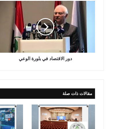
د
و
ر
ا
ل
ا
ق
ت
ص
ا
دور الاقتصاد في بلورة الوعي
د
ف
ي
ب
ل
مقالات ذات صلة
و
ر
ة
ا
ل
و