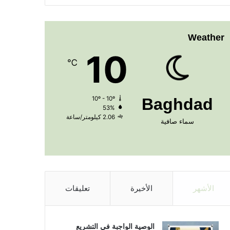
Weather
10
℃
10º - 10º
Baghdad
53%
2.06 كيلومتر/ساعة
سماء صافية
الأشهر
الأخيرة
تعليقات
الوصية الواجبة في التشريع