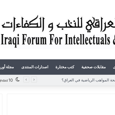
ى
مقابلات صحفية
كتب مختارة
اصدارات المنتدى
مجلة أور
10
ghdad