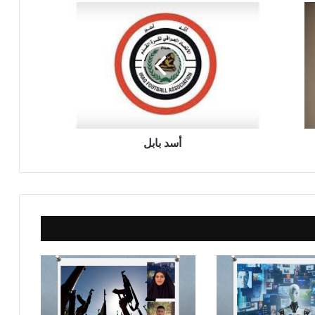
أ
س
د
ب
ا
ب
ل
أسد بابل