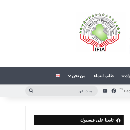
وك
طلب انتماء
من نحن
℃
فيسبوك
‫YouTube
بحث
Ba
عن
تابعنا على فيسبوك