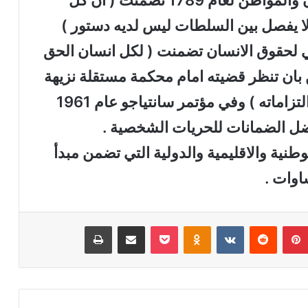
فالمادة (16 ) من اعلان حقوق الانسان والمواطن لعام 1789 تضمنت ( ان كل
ا يفصل بين السلطات ليس لديه دستور )
لاعلان العالمي لحقوق الانسان تضمنت ( لكل انسان الحق
 بان تنظر قضيته امام محكمة مستقلة نزيهة
نظرا عادلا وعلنيا للفصل في حقوقه والتزاماته ) وفي مؤتمر سانتياجو عام 1961
ضل الضمانات للحريات الشخصية .
وطنية والاقليمية والدولية التي تضمن مبدأ
اوات .
بينتيريست
‏Reddit
‏VKontakte
Odnoklassniki
‫Pocket
مشاركة عبر البريد
طباعة