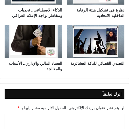
ي
ل
س
ع
نظرة في تشكيل هيئة الرقابة
الذكاء الاصطناعي.. تحديات
ا
ر
الداخلية الاتحادية
ومخاطر تواجه الإعلام العراقي
ن
ا
2
ق
0
ب
2
ع
1
د
ا
ل
ا
التصدي القضائي للدكة العشائرية
الفساد المالي والإداري.. الأسباب
والمعالجة
ح
ت
ل
ا
ل
اترك تعليقاً
لن يتم نشر عنوان بريدك الإلكتروني.
الحقول الإلزامية مشار إليها بـ
*
ا
ل