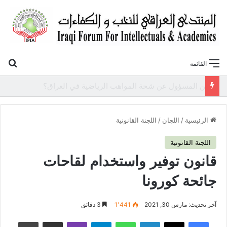
بح
القائمة
«أوروك» في عامها العاشر.. المنتدى العراقي للنخب والكفاءات يصدر عددًا جديدًا ببحوث علمية تعالج قضايا الاقتصاد والطاقة
الرئيسية
/
اللجان
/
اللجنة القانونية
اللجنة القانونية
قانون توفير واستخدام لقاحات
جائحة كورونا
آخر تحديث: مارس 30, 2021
1٬441
3 دقائق
فيسبوك
‫X
لينكدإن
واتساب
تيلقرام
ڤايبر
مشاركة عبر البريد
طباعة