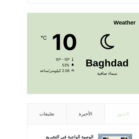
Weather
10
℃
10º - 10º
Baghdad
53%
2.06 كيلومتر/ساعة
سماء صافية
الأشهر
الأخيرة
تعليقات
الوصية الواجبة في التشريع