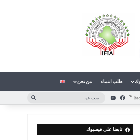
وك
طلب انتماء
من نحن
℃
فيسبوك
‫YouTube
بحث
Ba
عن
تابعنا على فيسبوك