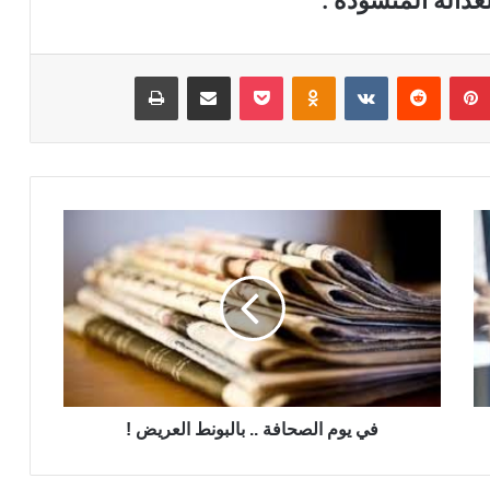
ات العدالة المنشودة .
بينتيريست
‏Reddit
‏VKontakte
Odnoklassniki
‫Pocket
مشاركة عبر البريد
طباعة
ف
ي
ي
و
م
ا
ل
ص
ح
ا
في يوم الصحافة .. بالبونط العريض !
ف
ة