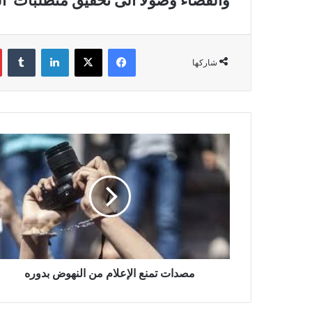
والقضاء وصولا الى تحقيق متطلب
فيسبوك
‫X
لينكدإن
‏Tumblr
شاركها
م
ص
د
ا
ت
ت
م
ن
ع
ا
مصدات تمنع الإعلام من النهوض بدوره
ل
إ