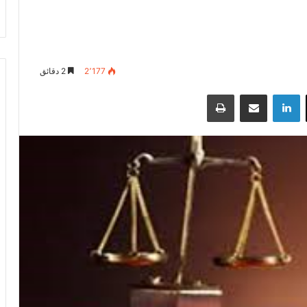
2٬177
2 دقائق
‫X
لينكدإن
مشاركة عبر البريد
طباعة