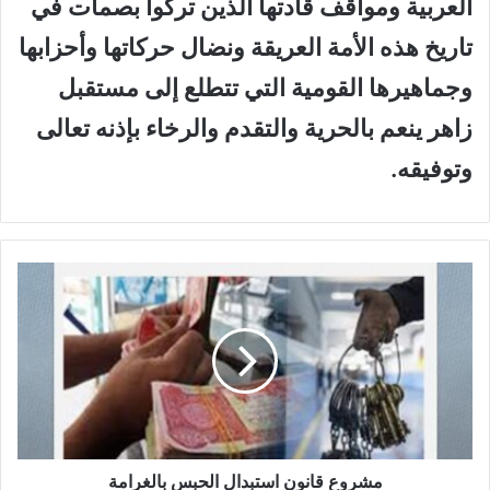
العربية ومواقف قادتها الذين تركوا بصمات في
تاريخ هذه الأمة العريقة ونضال حركاتها وأحزابها
وجماهيرها القومية التي تتطلع إلى مستقبل
زاهر ينعم بالحرية والتقدم والرخاء بإذنه تعالى
وتوفيقه.
م
ش
ر
و
ع
ق
ا
ن
و
ن
مشروع قانون استبدال الحبس بالغرامة