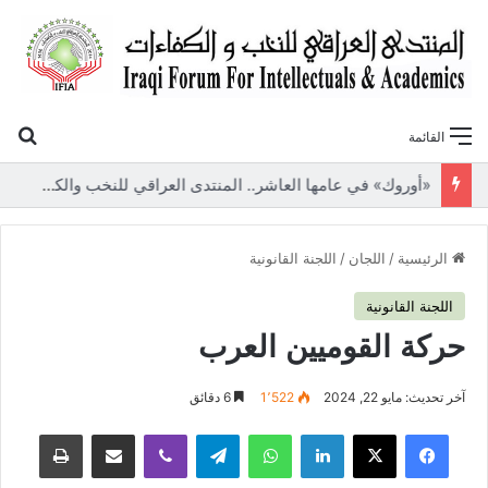
بح
القائمة
«أوروك» في عامها العاشر.. المنتدى العراقي للنخب والكفاءات يصدر عددًا جديدًا ببحوث علمية تعالج قضايا الاقتصاد والطاقة
الرئيسية
/
اللجان
/
اللجنة القانونية
اللجنة القانونية
حركة القوميين العرب
آخر تحديث: مايو 22, 2024
1٬522
6 دقائق
فيسبوك
‫X
لينكدإن
واتساب
تيلقرام
ڤايبر
مشاركة عبر البريد
طباعة