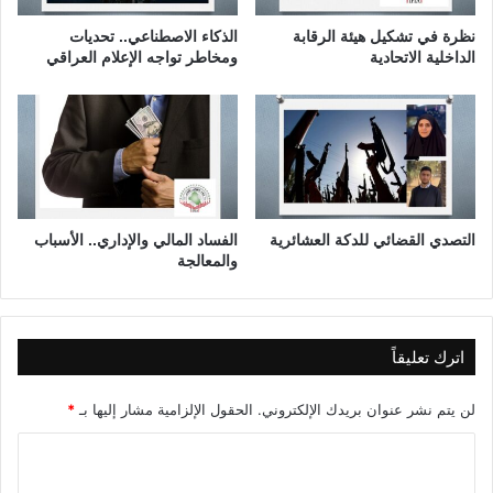
ه
ا
نظرة في تشكيل هيئة الرقابة
الذكاء الاصطناعي.. تحديات
ا
الداخلية الاتحادية
ومخاطر تواجه الإعلام العراقي
ل
و
س
ط
ا
ل
ر
ي
التصدي القضائي للدكة العشائرية
الفساد المالي والإداري.. الأسباب
والمعالجة
ا
ض
ي
اترك تعليقاً
لن يتم نشر عنوان بريدك الإلكتروني.
الحقول الإلزامية مشار إليها بـ
*
ا
ل