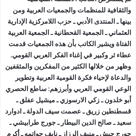
والثقافية للمنظمات والجمعيات العربية ومن
بينها ـ المنتدى الأدبي ـ حزب اللامركزية الإدارية
العثماني ـ الجمعية القحطانية ـ الجمعية العربية
الفتاة ويشير الكاتب بأن هذه الجمعيات قدمت
عطاء ثر وكبير في إغناء الفكر العربي القومي.
وظهر من خلالها الكثير من المفكرين والمثقفين
والدعاة لإحياء فكرة القومية العربية وتطوير
الوعي القومي العربي وأبرزهم: ساطع الحصري
أبو خلدون ـ زكي الارسوزي ـ ميشيل عفلق ـ
قسطنطين زريق ـ عصمت سيف الدولة ـ ادوارد
سعيد ـ صالح الدين البيطار ـ جورج طرابيشي ـ
جورج حبش ـ منيف الرزاز ـ نايف حواتمه ـ أكرم