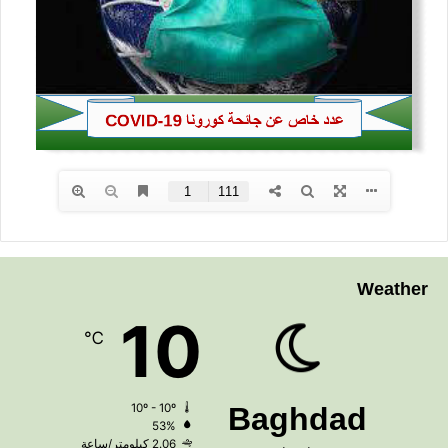
Weather
10
℃
10º - 10º
Baghdad
53%
2.06 كيلومتر/ساعة