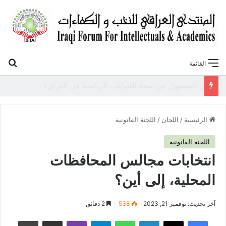
بح
القائمة
«أوروك» في عامها العاشر.. المنتدى العراقي للنخب والكفاءات يصدر عددًا جديدًا ببحوث علمية تعالج قضايا الاقتصاد والطاقة
الرئيسية
/
اللجان
/
اللجنة القانونية
اللجنة القانونية
انتخابات مجالس المحافظات
المحلية، إلى أين؟
آخر تحديث: نوفمبر 21, 2023
538
2 دقائق
فيسبوك
‫X
لينكدإن
واتساب
تيلقرام
ڤايبر
مشاركة عبر البريد
طباعة