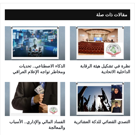
ع
ت
د
ة
ح
ب
مقالات ذات صلة
ر
ي
ب
ن
غ
ا
ز
ل
ة
ن
ظ
ر
ي
نظرة في تشكيل هيئة الرقابة
الذكاء الاصطناعي.. تحديات
ة
الداخلية الاتحادية
ومخاطر تواجه الإعلام العراقي
و
ا
ل
ت
ط
ب
ي
ق
التصدي القضائي للدكة العشائرية
الفساد المالي والإداري.. الأسباب
والمعالجة