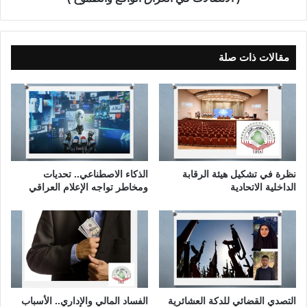
ل
ف
ا
ي
ن
ا
ي
ل
مقالات ذات صلة
ة
ع
و
ر
ا
ا
ل
ق
ض
ا
ر
ل
و
و
ر
ا
نظرة في تشكيل هيئة الرقابة
الذكاء الاصطناعي.. تحديات
ة
ق
الداخلية الاتحادية
ومخاطر تواجه الإعلام العراقي
ع
و
ا
ل
ط
م
و
ح
التصدي القضائي للدكة العشائرية
الفساد المالي والإداري.. الأسباب