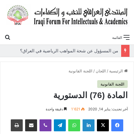
بح
القائمة
«أوروك» في عامها العاشر.. المنتدى العراقي للنخب والكفاءات يصدر عددًا جديدًا ببحوث علمية تعالج قضايا الاقتصاد والطاقة
الرئيسية
/
اللجان
/
اللجنة القانونية
اللجنة القانونية
المادة (76) الدستورية
آخر تحديث: يناير 14, 2020
1٬621
دقيقة واحدة
فيسبوك
‫X
لينكدإن
واتساب
تيلقرام
ڤايبر
مشاركة عبر البريد
طباعة