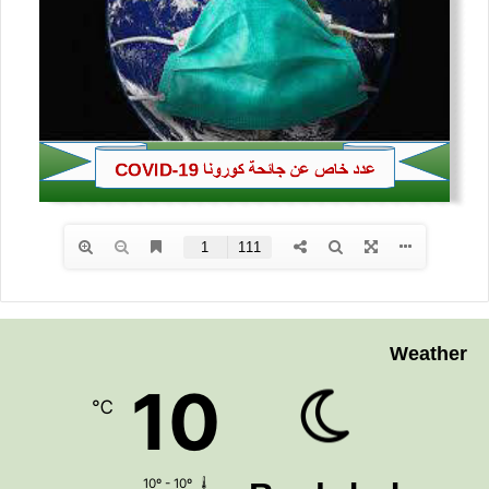
Weather
10
℃
10º - 10º