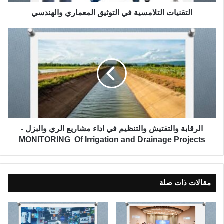
ا
ل
التقنيات التلامسية في التوثيق المعماري والهندسي
ت
ل
ا
ا
ل
م
ر
س
ق
ي
ا
ة
ب
ف
ة
ي
و
ا
ا
ل
ل
الرقابة والتفتيش والتنظيم في اداء مشاريع الري والبزل -
ت
ت
MONITORING Of Irrigation and Drainage Projects
و
ف
ث
ت
ي
ي
ق
ش
مقالات ذات صلة
ا
و
ل
ا
م
ل
ع
ت