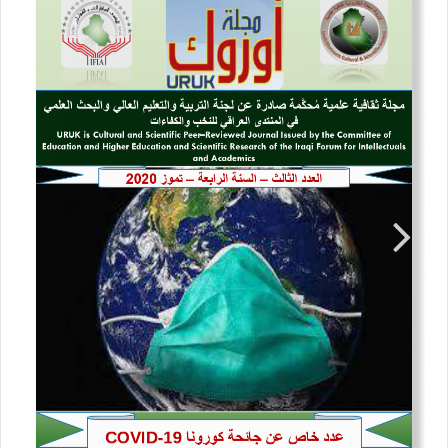
j
e
c
t
s