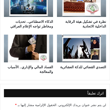
م
ن
ا
ظ
ر
ي
ي
م
نظرة في تشكيل هيئة الرقابة
الذكاء الاصطناعي.. تحديات
و
ف
الداخلية الاتحادية
ومخاطر تواجه الإعلام العراقي
ا
ي
ل
ا
ه
د
ن
ا
د
ء
س
م
ي
ش
ا
التصدي القضائي للدكة العشائرية
الفساد المالي والإداري.. الأسباب
ر
والمعالجة
ي
ع
ا
ل
اترك تعليقاً
ر
ي
لن يتم نشر عنوان بريدك الإلكتروني.
الحقول الإلزامية مشار إليها بـ
*
و