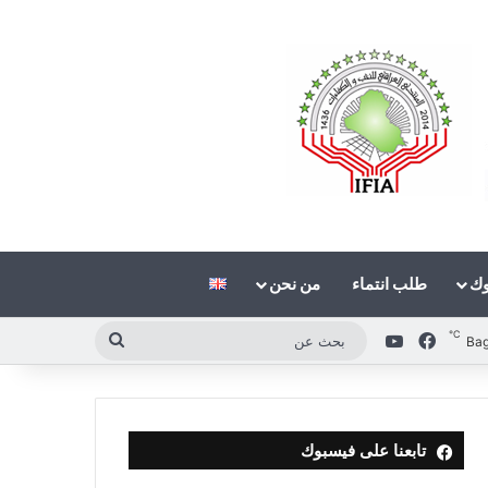
وك
طلب انتماء
من نحن
℃
فيسبوك
‫YouTube
بحث
Ba
عن
تابعنا على فيسبوك