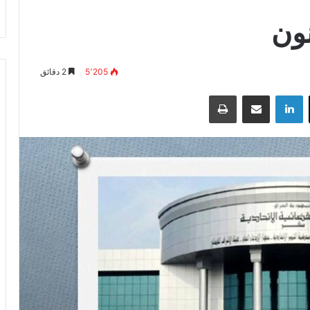
ون
5٬205
2 دقائق
‫X
لينكدإن
مشاركة عبر البريد
طباعة