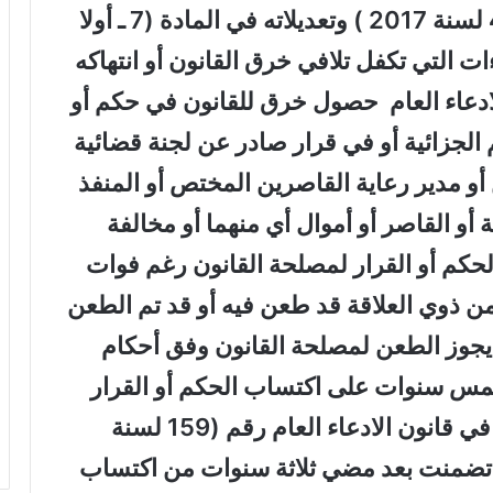
الحق في قانون الادعاء العام رقم (49 لسنة 2017 ) وتعديلاته في المادة (7 ـ أولا
ءات التي تكفل تلافي خرق القانون أو انتهاكه
 الادعاء العام حصول خرق للقانون في حكم أو
الجزائية أو في قرار صادر عن لجنة قضائية
أو مدير رعاية القاصرين المختص أو المنفذ
أو القاصر أو أموال أي منهما أو مخالفة
لحكم أو القرار لمصلحة القانون رغم فوات
 من ذوي العلاقة قد طعن فيه أو قد تم الطعن
 يجوز الطعن لمصلحة القانون وفق أحكام
أ من هذا البند أذا مضت (5 ) خمس سنوات على اكتساب الحكم أو القرار
الدرجة القطعية ). وسبق أن نص عليه في قانون الادعاء العام رقم (159 لسنة
ملغي في المادة (30) التي تضمنت بعد مضي ثلاثة سنوات من اكتساب