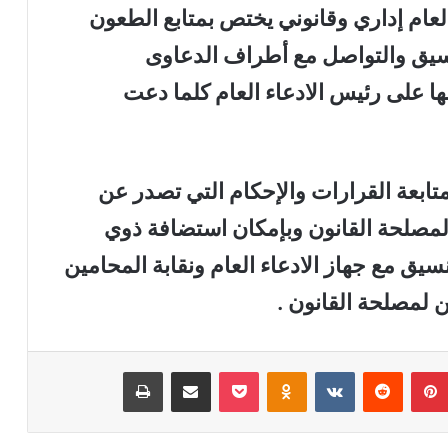
العام إداري وقانوني يختص بمتابع الطعون
نسيق والتواصل مع أطراف الدعاوى
 على رئيس الادعاء العام كلما دعت
متابعة القرارات والإحكام التي تصدر عن
 لمصلحة القانون وبإمكان استضافة ذوي
سيق مع جهاز الادعاء العام ونقابة المحامين
 لمصلحة القانون .
بينتيريست
‏Reddit
‏VKontakte
Odnoklassniki
‫Pocket
مشاركة عبر البريد
طباعة