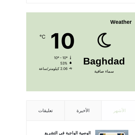
Weather
10
℃
10º - 10º
Baghdad
53%
2.06 كيلومتر/ساعة
سماء صافية
الأشهر
الأخيرة
تعليقات
الوصية الواجبة في التشريع