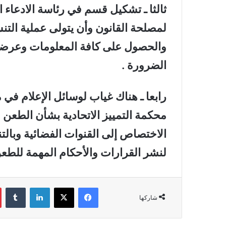
ثالثا ـ تشكيل قسم في رئاسة الادعاء 
لمصلحة القانون وأن يتولى عملية الت
والحصول على كافة المعلومات وعرضها
الضرورة .
رابعا ـ هناك غياب لوسائل الإعلام في 
محكمة التمييز الاتحادية بشأن الطعن
الاختصاص إلى القنوات الفضائية وبالتن
لنشر القرارات والأحكام المهمة للطعن
فيسبوك
‫X
لينكدإن
‏Tumblr
شاركها