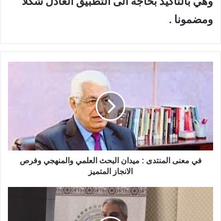
وهي بالتأكيد بحاجة الى التطبيق العادل شكلا
ومضمونا .
ف
ي
م
ع
ن
ى
ا
ل
م
ن
في معنى المنتدى : ميدان البحث العلمي والمنهجي وفرص
ت
الانجاز المتميز
د
ى
ت
:
ط
م
ب