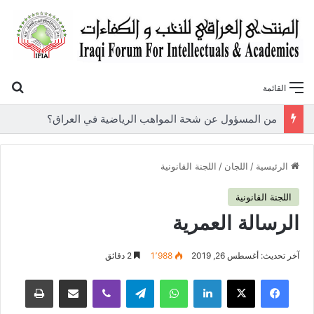
بح
القائمة
«أوروك» في عامها العاشر.. المنتدى العراقي للنخب والكفاءات يصدر عددًا جديدًا ببحوث علمية تعالج قضايا الاقتصاد والطاقة
الرئيسية
/
اللجان
/
اللجنة القانونية
اللجنة القانونية
الرسالة العمرية
آخر تحديث: أغسطس 26, 2019
1٬988
2 دقائق
فيسبوك
‫X
لينكدإن
واتساب
تيلقرام
ڤايبر
مشاركة عبر البريد
طباعة