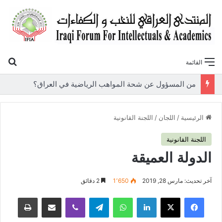
بح
القائمة
«أوروك» في عامها العاشر.. المنتدى العراقي للنخب والكفاءات يصدر عددًا جديدًا ببحوث علمية تعالج قضايا الاقتصاد والطاقة
الرئيسية
/
اللجان
/
اللجنة القانونية
اللجنة القانونية
الدولة العميقة
آخر تحديث: مارس 28, 2019
1٬650
2 دقائق
فيسبوك
‫X
لينكدإن
واتساب
تيلقرام
ڤايبر
مشاركة عبر البريد
طباعة