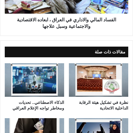
ل
ا
ل
ل
ر
م
ج
ا
الفساد المالي والاداري في العراق ، ابعاده الاقتصادية
ا
ل
والاجتماعية وسبل علاجها
ل
ي
ف
و
و
ا
ق
ل
مقالات ذات صلة
5
ا
0
د
س
ا
ن
ر
ة
ي
ف
ي
ا
نظرة في تشكيل هيئة الرقابة
الذكاء الاصطناعي.. تحديات
ل
الداخلية الاتحادية
ومخاطر تواجه الإعلام العراقي
ع
ر
ا
ق