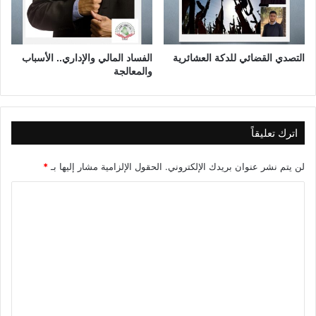
،
ا
ب
ع
التصدي القضائي للدكة العشائرية
الفساد المالي والإداري.. الأسباب
ا
والمعالجة
د
ه
ا
ل
اترك تعليقاً
ا
ق
لن يتم نشر عنوان بريدك الإلكتروني.
الحقول الإلزامية مشار إليها بـ
*
ت
ص
ا
ا
ل
د
ي
ت
ة
ع
و
ل
ا
ل
ي
ا