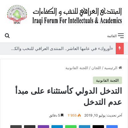
بح
القائمة
«أوروك» في عامها العاشر.. المنتدى العراقي للنخب والكفاءات يصدر عددًا جديدًا ببحوث علمية تعالج قضايا الاقتصاد والطاقة
الرئيسية
/
اللجان
/
اللجنة القانونية
اللجنة القانونية
التدخل الدولي كأستثناء على مبدأ
عدم التدخل
آخر تحديث: يوليو 10, 2019
1٬955
5 دقائق
فيسبوك
‫X
لينكدإن
واتساب
تيلقرام
ڤايبر
مشاركة عبر البريد
طباعة