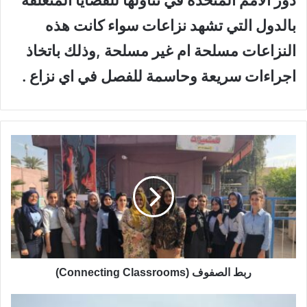
دور الامم المتحدة في تناولها للقضايا المتعلقة
بالدول التي تشهد نزاعات سواء كانت هذه
النزاعات مسلحة ام غير مسلحة ,وذلك باتخاذ
اجراءات سريعة وحاسمة للفصل في اي نزاع .
ر
ب
ط
ا
ل
ص
ف
و
ف
(
ربط الصفوف (Connecting Classrooms)
C
o
ق