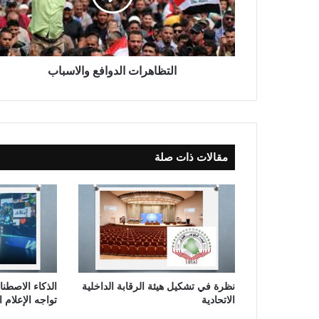
ه
ر
ا
ت
ا
التظاهرات الدوافع والاسباب
ل
د
و
ا
ف
مقالات ذات صلة
ع
و
ا
ل
ا
س
ب
ا
ب
نظرة في تشكيل هيئة الرقابة الداخلية
الذكاء الاصطن
الاتحادية
تواجه الإعلام 