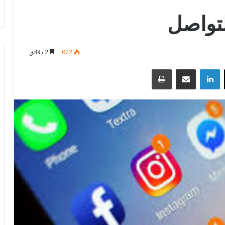
لتواصل
672
2 دقائق
‫X
لينكدإن
مشاركة عبر البريد
طباعة