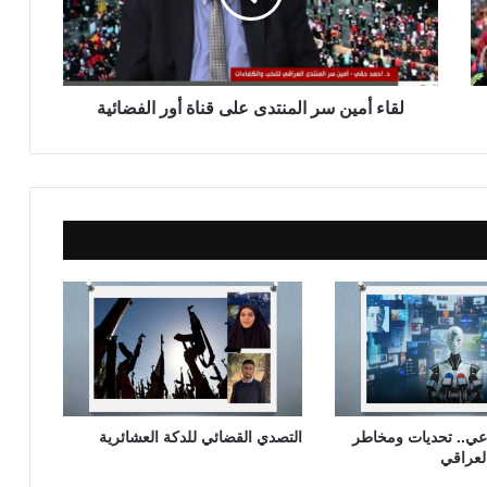
م
ي
ن
س
ر
لقاء أمين سر المنتدى على قناة أور الفضائية
ا
ل
م
ن
ت
د
ى
ع
ل
ى
ق
ن
ا
ة
اعي.. تحديات ومخاطر
التصدي القضائي للدكة العشائرية
أ
العراقي
و