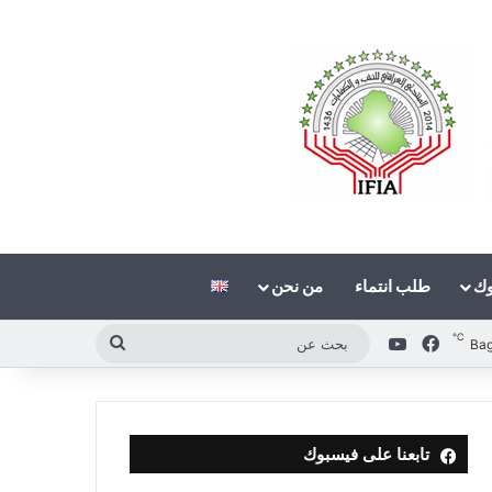
وك
طلب انتماء
من نحن
℃
فيسبوك
‫YouTube
بحث
Ba
عن
تابعنا على فيسبوك