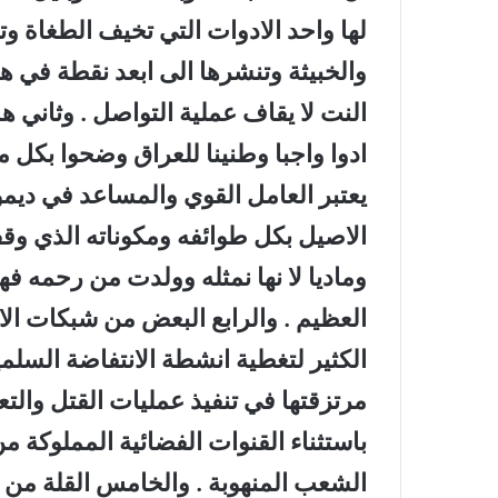
لها واحد الادوات التي تخيف الطغاة و
والخبيثة وتنشرها الى ابعد نقطة في ه
النت لا يقاف عملية التواصل . وثاني ه
ادوا واجبا وطنينا للعراق وضحوا بكل 
يعتبر العامل القوي والمساعد في ديمو
الاصيل بكل طوائفه ومكوناته الذي وقف
وماديا لا نها نمثله وولدت من رحمه فه
العظيم . والرابع البعض من شبكات الا
الكثير لتغطية انشطة الانتفاضة السلم
مرتزقتها في تنفيذ عمليات القتل وال
باستثناء القنوات الفضائية المملوكة م
الشعب المنهوبة . والخامس القلة من 