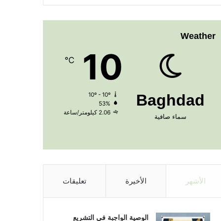
Weather
10
℃
10º - 10º
Baghdad
53%
2.06 كيلومتر/ساعة
سماء صافية
الأشهر
الأخيرة
تعليقات
الوصية الواجبة في التشريع