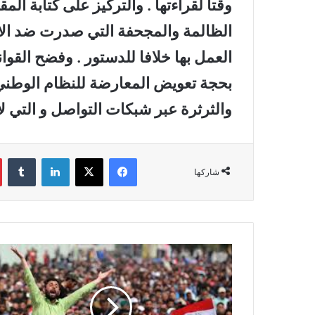
وقتا لقراءتها . والتركيز على كتابة ا
الظالمة والمجحفة التي صدرت ضد الالا
العمل بها خلافا للدستور . وفضح القوان
بحجة تعويض المعارضة للنظام الوطني وإ
والثرثرة عبر شبكات التواصل و التي لا 
فيسبوك
‫X
لينكدإن
‏Tumblr
شاركها
ا
ل
ت
ظ
ا