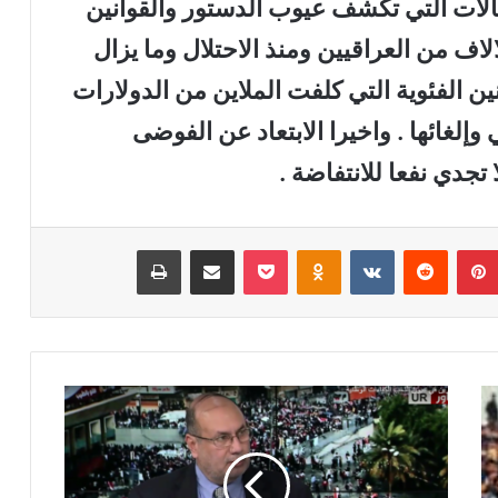
لمقالات التي تكشف عيوب الدستور والقوانين
ف من العراقيين ومنذ الاحتلال وما يزال
ين الفئوية التي كلفت الملاين من الدولارات
لغائها . واخيرا الابتعاد عن الفوضى
تجدي نفعا للانتفاضة .
بينتيريست
‏Reddit
‏VKontakte
Odnoklassniki
‫Pocket
مشاركة عبر البريد
طباعة
ل
ق
ا
ء
أ