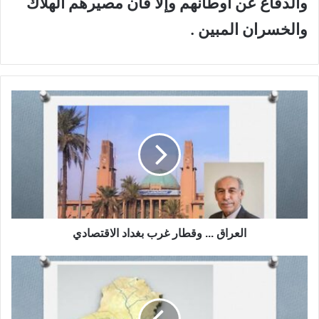
والدفاع عن أوطانهم وإلا فأن مصيرهم الهلاك
والخسران المبين .
ا
ل
ع
ر
ا
ق
.
.
.
و
العراق ... وقطار غرب بغداد الاقتصادي
ق
ط
م
ا
ح
ر
ا
غ
ض