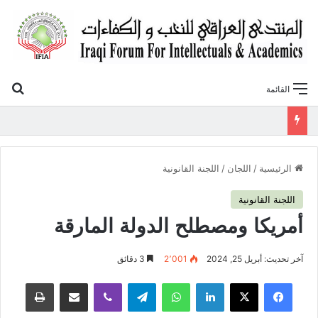
بح
القائمة
«أوروك» في عامها العاشر.. المنتدى العراقي للنخب والكفاءات يصدر عددًا جديدًا ببحوث علمية تعالج قضايا الاقتصاد والطاقة
الرئيسية
/
اللجان
/
اللجنة القانونية
اللجنة القانونية
أمريكا ومصطلح الدولة المارقة
آخر تحديث: أبريل 25, 2024
2٬001
3 دقائق
فيسبوك
‫X
لينكدإن
واتساب
تيلقرام
ڤايبر
مشاركة عبر البريد
طباعة