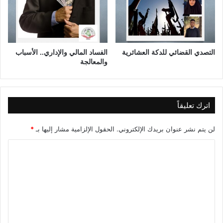
ع
د
د
ا
ل
التصدي القضائي للدكة العشائرية
الفساد المالي والإداري.. الأسباب
والمعالجة
ا
ث
ن
ي
ف
اترك تعليقاً
ي
ا
لن يتم نشر عنوان بريدك الإلكتروني.
الحقول الإلزامية مشار إليها بـ
*
س
ت
ا
ق
ل
ر
ت
ا
ر
ع
ا
ل
ل
د
ي