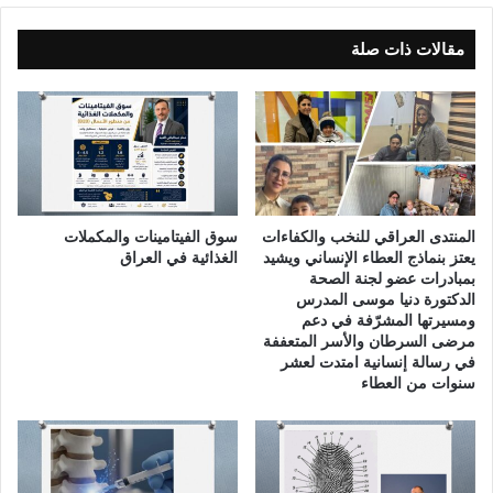
ي
ة
مقالات ذات صلة
ف
ي
ا
ل
ع
ا
ل
م
المنتدى العراقي للنخب والكفاءات
سوق الفيتامينات والمكملات
ف
يعتز بنماذج العطاء الإنساني ويشيد
الغذائية في العراق
ي
بمبادرات عضو لجنة الصحة
الدكتورة دنيا موسى المدرس
ظ
ومسيرتها المشرّفة في دعم
ل
مرضى السرطان والأسر المتعففة
ا
في رسالة إنسانية امتدت لعشر
ل
سنوات من العطاء
إ
د
ا
ر
ة