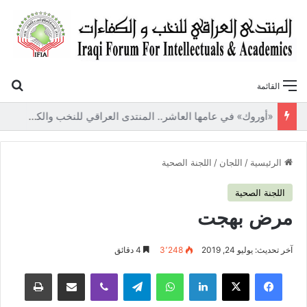
بح
القائمة
«أوروك» في عامها العاشر.. المنتدى العراقي للنخب والكفاءات يصدر عددًا جديدًا ببحوث علمية تعالج قضايا الاقتصاد والطاقة
الرئيسية
/
اللجان
/
اللجنة الصحية
اللجنة الصحية
مرض بهجت
آخر تحديث: يوليو 24, 2019
3٬248
4 دقائق
فيسبوك
‫X
لينكدإن
واتساب
تيلقرام
ڤايبر
مشاركة عبر البريد
طباعة