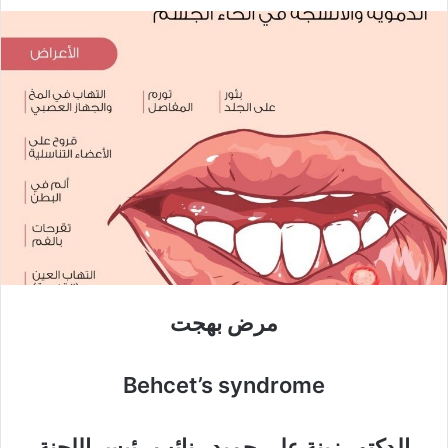
مرض بهجت
Behcet’s syndrome
الدكتور زينة علي حميد ، نائب رئيس اللجنة