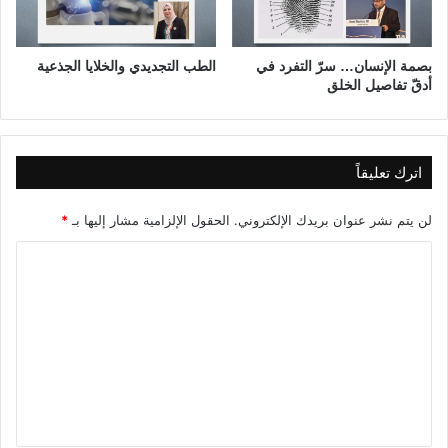
ا
ل
م
بصمة الإنسان… سرّ التفرد في
الطب التجديدي والخلايا الجذعية
ت
أدقّ تفاصيل الخلق
ك
ا
م
ل
اترك تعليقاً
ة
لن يتم نشر عنوان بريدك الإلكتروني.
الحقول الإلزامية مشار إليها بـ
*
ا
ل
ت
ع
ل
ي
ق