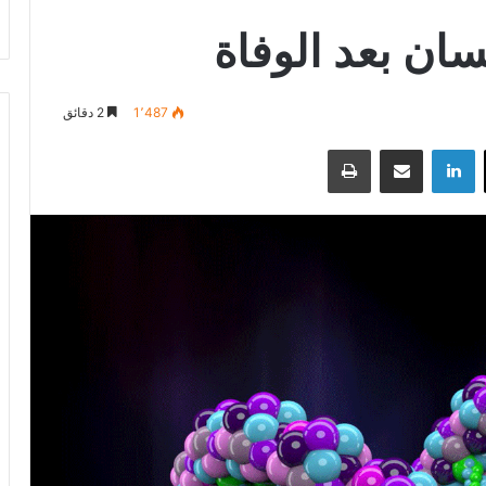
نسان بعد الوفاة
1٬487
2 دقائق
‫X
لينكدإن
مشاركة عبر البريد
طباعة