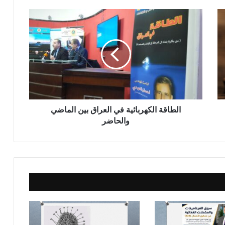
ا
ل
ط
ا
ق
ة
ا
ل
ك
ه
الطاقة الكهربائية في العراق بين الماضي
ر
والحاضر
ب
ا
ئ
ي
ة
ف
ي
ا
ل