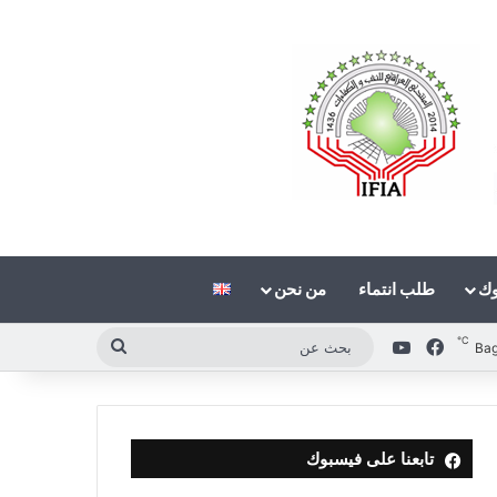
وك
طلب انتماء
من نحن
℃
فيسبوك
‫YouTube
بحث
Ba
عن
تابعنا على فيسبوك