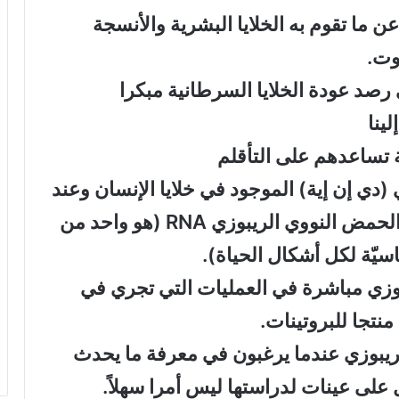
 ما تقوم به الخلايا البشرية والأنسجة
وت.
صد عودة الخلايا السرطانية مبكرا
ينا
 تساعدهم على التأقلم
(دي إن إية) الموجود في خلايا الإنسان وعند
تنشيطها ينتج عنها جزئ يسمى نسخة الحمض النووي الريبوزي RNA (هو واحد من
اسيّة لكل أشكال الحياة).
زي مباشرة في العمليات التي تجري في
نتجا للبروتينات.
لريبوزي عندما يرغبون في معرفة ما يحدث
 على عينات لدراستها ليس أمرا سهلاً.