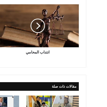
ا
ن
ت
د
ا
ب
ا
ل
م
ح
انتداب المحامي
ا
م
ي
مقالات ذات صلة