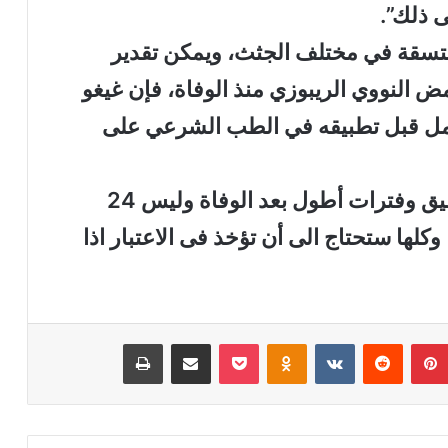
ى ذلك”.
متسقة في مختلف الجثث، ويمكن تقدير
ض النووي الريبوزي منذ الوفاة، فإن غيغو
عمل قبل تطبيقه في الطب الشرعي على
وأضاف :”يتطلب ذلك المزيد من التحقيق وفترات أطول بعد الوفاة وليس 24
لها ستحتاج الى أن تؤخذ فى الاعتبار اذا
بينتيريست
‏Reddit
‏VKontakte
Odnoklassniki
‫Pocket
مشاركة عبر البريد
طباعة