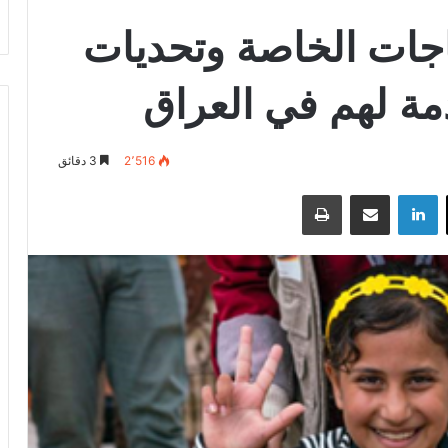
اجات الخاصة وتحديات
دمة لهم في العراق
2٬516
3 دقائق
‫X
لينكدإن
مشاركة عبر البريد
طباعة