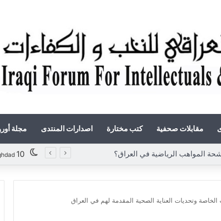
ى
مقابلات صحفية
كتب مختارة
اصدارات المنتدى
مجلة أور
«أوروك» في عامها العاشر.. المنتدى العراقي للنخب والكفاءات يصدر عددًا جديدًا ببحوث علمية تعالج قضايا الاقتصاد والطاقة
10
ghdad
 الخاصة وتحديات العناية الصحية المقدمة لهم في العراق