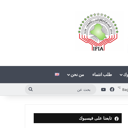
وك
طلب انتماء
من نحن
℃
فيسبوك
‫YouTube
بحث
Ba
عن
تابعنا على فيسبوك