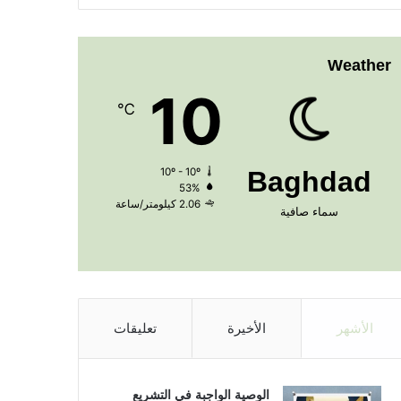
Weather
10
℃
10º - 10º
Baghdad
53%
2.06 كيلومتر/ساعة
سماء صافية
الأشهر
الأخيرة
تعليقات
الوصية الواجبة في التشريع