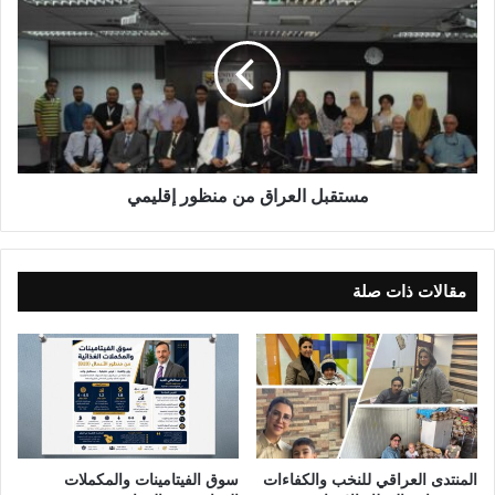
س
ت
ق
ب
ل
ا
ل
ع
ر
مستقبل العراق من منظور إقليمي
ا
ق
م
ن
مقالات ذات صلة
م
ن
ظ
و
ر
إ
ق
ل
المنتدى العراقي للنخب والكفاءات
سوق الفيتامينات والمكملات