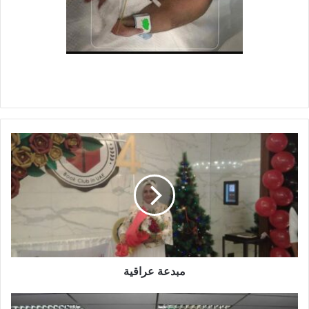
م
ب
د
ع
ة
ع
ر
ا
ق
ي
مبدعة عراقية
ة
م