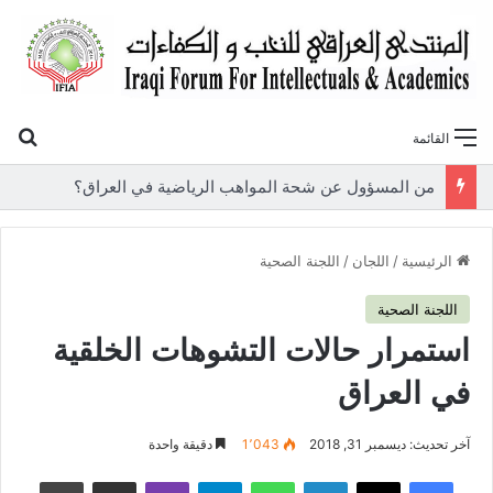
بح
القائمة
«أوروك» في عامها العاشر.. المنتدى العراقي للنخب والكفاءات يصدر عددًا جديدًا ببحوث علمية تعالج قضايا الاقتصاد والطاقة
الرئيسية
/
اللجان
/
اللجنة الصحية
اللجنة الصحية
استمرار حالات التشوهات الخلقية
في العراق
آخر تحديث: ديسمبر 31, 2018
1٬043
دقيقة واحدة
فيسبوك
‫X
لينكدإن
واتساب
تيلقرام
ڤايبر
مشاركة عبر البريد
طباعة