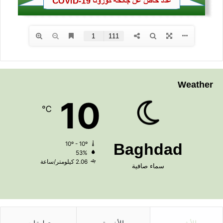
Weather
10
℃
10º - 10º
Baghdad
53%
2.06 كيلومتر/ساعة
سماء صافية