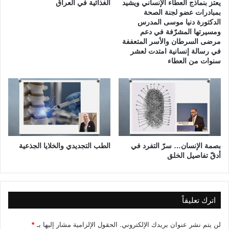
ي
يعتز بنماذج العطاء الإنساني ويشيد
الغذائية في العراق
م
بمبادرات عضو لجنة الصحة
الدكتورة دنيا موسى المدرس
ي
ومسيرتها المشرّفة في دعم
مرضى السرطان والأسر المتعففة
في رسالة إنسانية امتدت لعشر
سنوات من العطاء
بصمة الإنسان… سرّ التفرد في
الطب التجديدي والخلايا الجذعية
أدقّ تفاصيل الخلق
اترك تعليقاً
لن يتم نشر عنوان بريدك الإلكتروني.
الحقول الإلزامية مشار إليها بـ
*