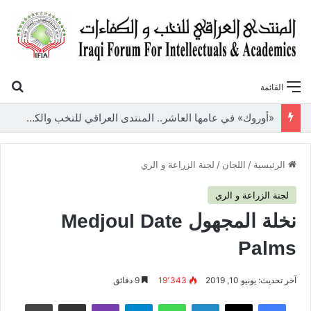
بح
القائمة
«أوروك» في عامها العاشر.. المنتدى العراقي للنخب والكفاءات يصدر عددًا جديدًا ببحوث علمية تعالج قضايا الاقتصاد والطاقة
الرئيسية
/
اللجان
/
لجنة الزراعة و الري
لجنة الزراعة و الري
نخلة المجهول Medjoul Date
Palms
آخر تحديث: يونيو 10, 2019
19٬343
9 دقائق
فيسبوك
‫X
لينكدإن
واتساب
تيلقرام
ڤايبر
مشاركة عبر البريد
طباعة