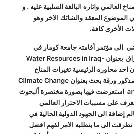
اخ العالمي واثاره البالغة السلبية عليه . و
الموضوع المعقد والشائك الاخر وهو
ات الأخرى كافة.
 الى مؤتمر أقامته جامعة كومار في
السليمانية عن ألموارد ألمائية في العراق بعنوان Water Resources in Iraq-
Perspectives and Pr وكان احد محاوره الرئيسية تغيرات المناخ
واثاره السلبية وقدمت في ألمؤتمر ألمذكور ورقة بحث بعنوان Climate Change
and the Need for Future Research استعرضت فيها بصورة مختصرة ألبحوث
تعرف على مسببات الاحترار العالمي
م إضافة الى الجهود الدولية الحالية في
ا تطرقت الى ما يتطلبه الامر لفهم افضل