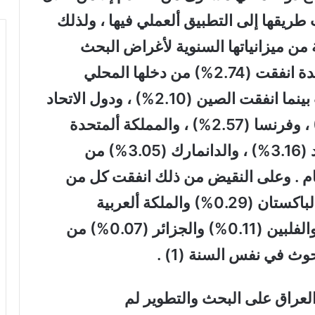
ريقها إلى التطبيق ألعملي فيها ، ولذلك
ن ميزانياتها السنوية لأغراض البحث
والتطوير. فنجد مثلا ان الولايات ألمتحدة انفقت (2.74%) من دخلها المحلي
الإجمالي عام 2014 على هذه البحوث بينما انفقت الصين (2.10%) ، ودول الاتحاد
الأوروبي (1.94%) ، واليابان (3.58%) ، وفرنسا (2.57%) ، والمملكة ألمتحدة
(1.7%) ، واستراليا (2.12%) ، والسويد (3.16%) ، والدانمارك (3.05%) من
عام . وعلى النقيض من ذلك انفقت كل من
الامارات العربية المتحدة (0.49%) والباكستان (0.29%) والملكة ألعربية
السعودية (0.25%) وإيران (0.12%) والفلبين (0.11%) والجزائر (0.07%) من
وث في نفس السنة (1) .
العراق على البحث والتطوير لم