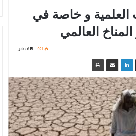
 العلمية و خاصة في
المناخ العالمي
921
6 دقائق
‫X
لينكدإن
مشاركة عبر البريد
طباعة