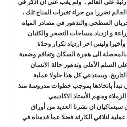
ارثية على العالم . ولم يغب عني أن اذكر في
لعالم تضررا من جراء تغيرات المناخ تلك ،
يان السطحي والتدهور في مصادر المياه
راعة و ازدياد مساحات التصحر والكثبان
أخيرا وليس اخر ازدياد تكرار وحدّة
د بالمحصلة الى هجرة السكان وتفاقم وضعية
على السلم الأهلي وتدهور حالة الانسان
تاريخ. ويستدعي كل هذا حلولا عملية
ن تبدأ باتخاذها بموجب خطوات مدروسة منذ
زملاء ومنهم الأستاذ الاكاديمي
ن سيساكيان ان نشرنا العديد من أوراق
ملية لتلافي الكارثة فضلا عما قدمناه في