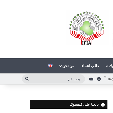
وك
طلب انتماء
من نحن
℃
فيسبوك
‫YouTube
بحث
Ba
عن
تابعنا على فيسبوك