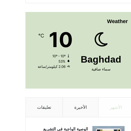
Weather
10
℃
10º - 10º
Baghdad
53%
2.06 كيلومتر/ساعة
سماء صافية
الأشهر
الأخيرة
تعليقات
الوصية الواجبة في التشريع