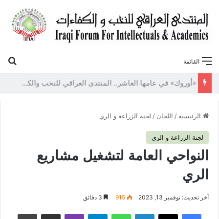
بح
القائمة
«أوروك» في عامها العاشر.. المنتدى العراقي للنخب والكفاءات يصدر عددًا جديدًا ببحوث علمية تعالج قضايا الاقتصاد والطاقة
الرئيسية
/
اللجان
/
لجنة الزراعة و الري
لجنة الزراعة و الري
النواحي العامة لتشغيل مشاريع
الري
آخر تحديث: نوفمبر 13, 2023
915
3 دقائق
فيسبوك
‫X
لينكدإن
واتساب
تيلقرام
ڤايبر
مشاركة عبر البريد
طباعة