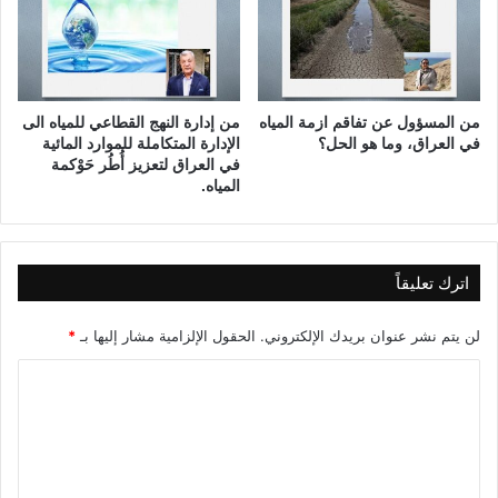
ا
ل
م
ن
ظ
من المسؤول عن تفاقم ازمة المياه
من إدارة النهج القطاعي للمياه الى
م
في العراق، وما هو الحل؟
الإدارة المتكاملة للموارد المائية
ا
في العراق لتعزيز أُطُر حَوْكمة
ت
المياه.
و
ا
ل
ا
اترك تعليقاً
ت
ح
لن يتم نشر عنوان بريدك الإلكتروني.
الحقول الإلزامية مشار إليها بـ
*
ا
د
ا
ا
ل
ت
ا
ت
ل
ع
ع