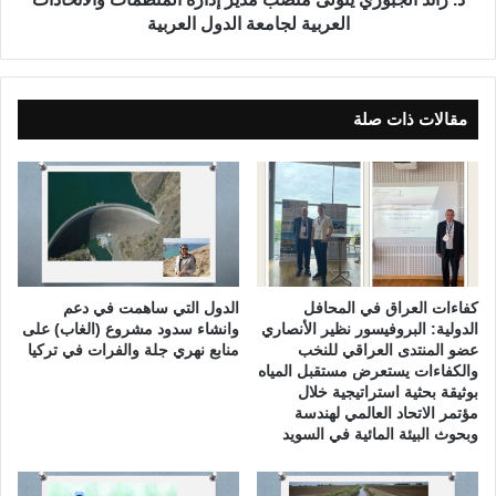
د
و
العربية لجامعة الدول العربية
و
ر
ا
ي
ل
ي
ف
ت
مقالات ذات صلة
ر
و
ز
ل
ى
م
ن
ص
ب
م
كفاءات العراق في المحافل
الدول التي ساهمت في دعم
د
الدولية: البروفيسور نظير الأنصاري
وانشاء سدود مشروع (الغاب) على
ي
عضو المنتدى العراقي للنخب
منابع نهري جلة والفرات في تركيا
ر
والكفاءات يستعرض مستقبل المياه
بوثيقة بحثية استراتيجية خلال
إ
مؤتمر الاتحاد العالمي لهندسة
د
وبحوث البيئة المائية في السويد
ا
ر
ة