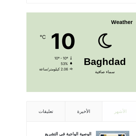
Weather
10
℃
10º - 10º
Baghdad
53%
2.06 كيلومتر/ساعة
سماء صافية
الأشهر
الأخيرة
تعليقات
الوصية الواجبة في التشريع