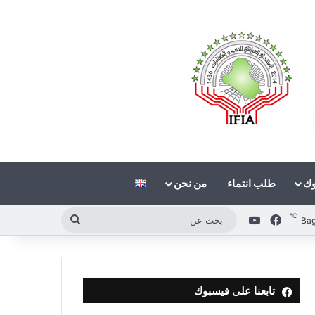
وك
طلب انتماء
من نحن
℃
فيسبوك
‫YouTube
بحث
Ba
عن
تابعنا على فيسبوك