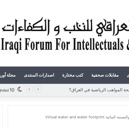
ى
مقابلات صحفية
كتب مختارة
اصدارات المنتدى
مجلة أور
لمواهب الرياضية في العراق؟
10
ghdad
Virtual water and water footpri