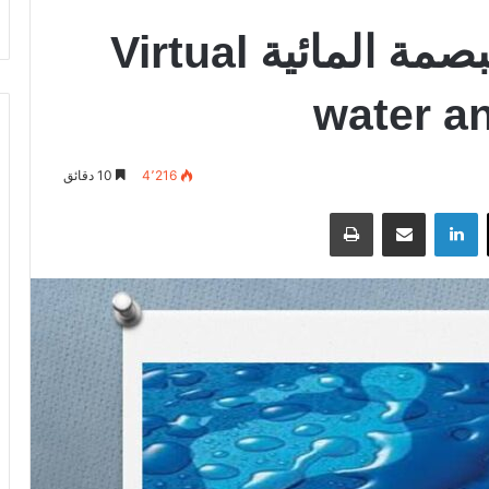
المياه الافتراضية والبصمة المائية Virtual
water an
4٬216
10 دقائق
‫X
لينكدإن
مشاركة عبر البريد
طباعة