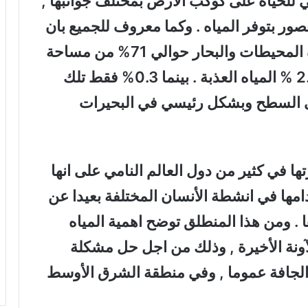
سي للحياة على كوكب الأرض بمختلف جوانبها ,
ور بتوفر المياه . وكما معروف للجميع بان
الماء جزء حيوي للحياة . وتشكل مياه المحيطات والبحار حوالي 71% من مساحة
سطح الأرض , و4% المياه الأخرى و2.5 % المياه العذبة . بينما 0.3% فقط تلك
لى السطح وبشكل رئيسي في البحيرات
ها في كثير من دول العالم النامي على انها
امها في انشطة الأنسان المختلفة بعيدا عن
. ومن هذا المنطلق توضح اهمية المياه
ونة الأخيرة , وذلك من اجل حل مشكلة
 الجافة عموما , وفي منطقة الشرق الأوسط