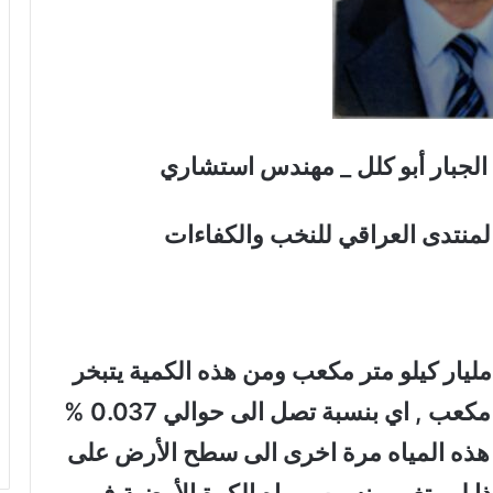
 الجبار أبو كلل _ مهندس استشاري
المنتدى العراقي للنخب والكفاءات
قدر مياه الكرة الأرضية بحوالي 1.46 مليار كيلو متر مكعب ومن هذه الكمية يتبخر
سنويا ما يقرب من 520 الف كيلو متر مكعب , اي بنسبة تصل الى حوالي 0.037 %
 هذه المياه مرة اخرى الى سطح الأرض على