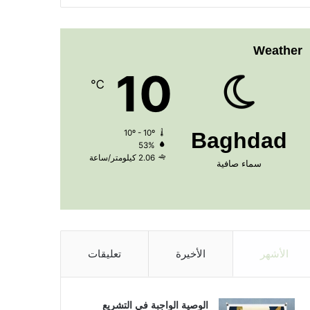
Weather
10
℃
10º - 10º
Baghdad
53%
2.06 كيلومتر/ساعة
سماء صافية
الأشهر
الأخيرة
تعليقات
الوصية الواجبة في التشريع