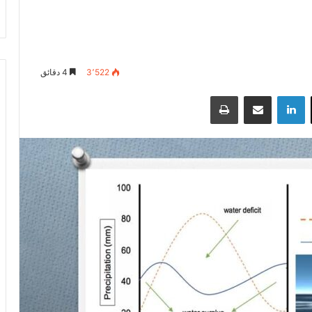
3٬522
4 دقائق
‫X
لينكدإن
مشاركة عبر البريد
طباعة