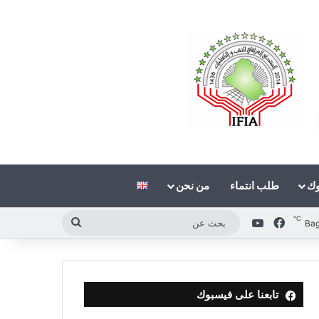
وك
طلب انتماء
من نحن
℃
فيسبوك
‫YouTube
بحث
Ba
عن
تابعنا على فيسبوك