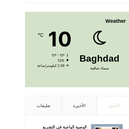
Weather
10
℃
10º - 10º
Baghdad
53%
2.06 كيلومتر/ساعة
سماء صافية
الأشهر
الأخيرة
تعليقات
الوصية الواجبة في التشريع