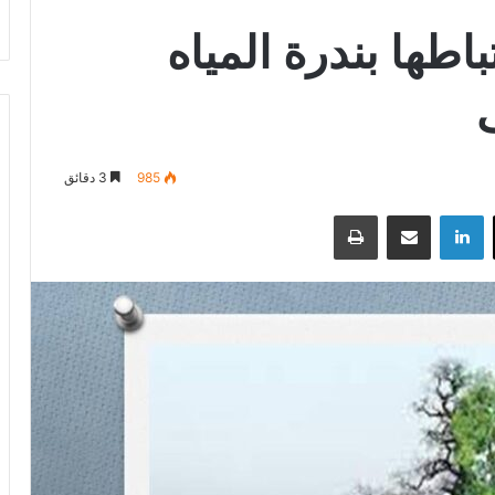
باطها بندرة المياه
985
3 دقائق
‫X
لينكدإن
مشاركة عبر البريد
طباعة