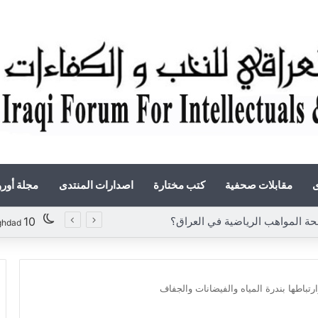
ى
مقابلات صحفية
كتب مختارة
اصدارات المنتدى
مجلة أور
«أوروك» في عامها العاشر.. المنتدى العراقي للنخب والكفاءات يصدر عددًا جديدًا ببحوث علمية تعالج قضايا الاقتصاد والطاقة
10
ghdad
ارتباطها بندرة المياه والفيضانات والجفاف