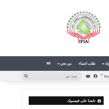
وك
طلب انتماء
من نحن
℃
فيسبوك
‫YouTube
بحث
Ba
عن
تابعنا على فيسبوك