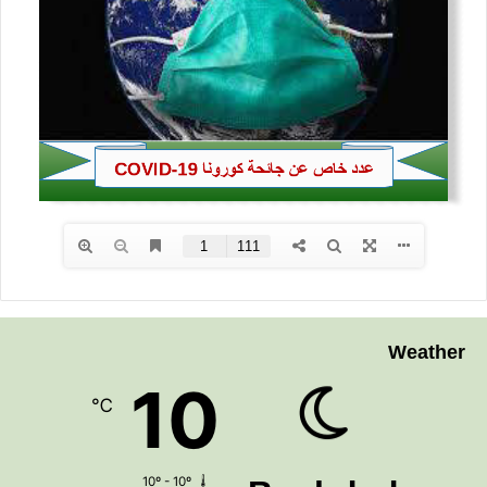
Weather
10
℃
10º - 10º