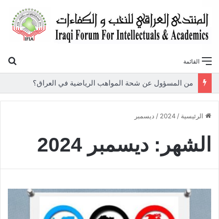
بح
القائمة
«أوروك» في عامها العاشر.. المنتدى العراقي للنخب والكفاءات يصدر عددًا جديدًا ببحوث علمية تعالج قضايا الاقتصاد والطاقة
الرئيسية
/
2024
/
ديسمبر
الشهر:
ديسمبر 2024