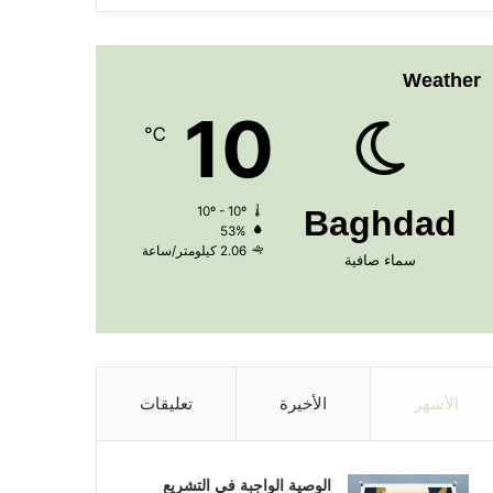
Weather
10
℃
10º - 10º
Baghdad
53%
2.06 كيلومتر/ساعة
سماء صافية
الأشهر
الأخيرة
تعليقات
الوصية الواجبة في التشريع