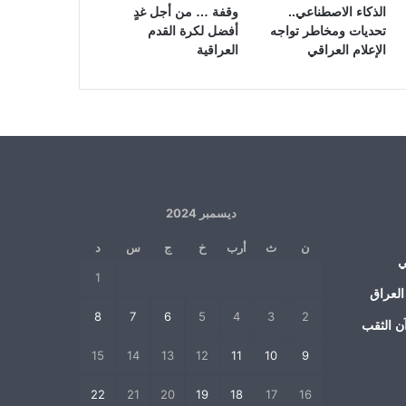
الذكاء الاصطناعي..
وقفة … من أجل غدٍ
تحديات ومخاطر تواجه
أفضل لكرة القدم
الإعلام العراقي
العراقية
ديسمبر 2024
ن
ث
أرب
خ
ج
س
د
ي
1
العراق
8
7
6
5
4
3
2
ن الثقب
15
14
13
12
11
10
9
22
21
20
19
18
17
16