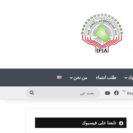
وك
طلب انتماء
من نحن
℃
فيسبوك
‫YouTube
بحث
Ba
عن
تابعنا على فيسبوك