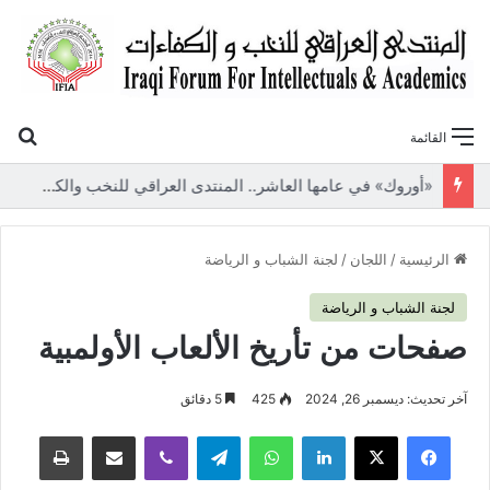
بح
القائمة
«أوروك» في عامها العاشر.. المنتدى العراقي للنخب والكفاءات يصدر عددًا جديدًا ببحوث علمية تعالج قضايا الاقتصاد والطاقة
الرئيسية
/
اللجان
/
لجنة الشباب و الرياضة
لجنة الشباب و الرياضة
صفحات من تأريخ الألعاب الأولمبية
آخر تحديث: ديسمبر 26, 2024
425
5 دقائق
فيسبوك
‫X
لينكدإن
واتساب
تيلقرام
ڤايبر
مشاركة عبر البريد
طباعة