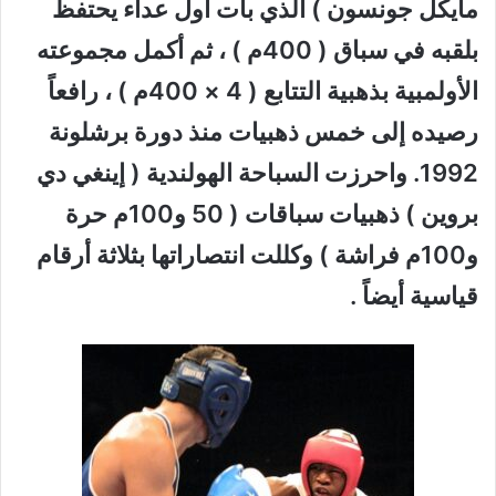
مايكل جونسون ) الذي بات أول عداء يحتفظ
بلقبه في سباق ( 400م ) ، ثم أكمل مجموعته
الأولمبية بذهبية التتابع ( 4 × 400م ) ، رافعاً
رصيده إلى خمس ذهبيات منذ دورة برشلونة
1992. واحرزت السباحة الهولندية ( إينغي دي
بروين ) ذهبيات سباقات ( 50 و100م حرة
و100م فراشة ) وكللت انتصاراتها بثلاثة أرقام
قياسية أيضاً .