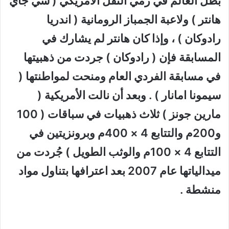
بطل العالم في رمي الثقل الأمريكي ( سي جاي
هانتر ) ولاعبة الجمباز الرومانية ( اندريا
رادوكان ) ، وإذا كان هانتر لم يشارك في
المسابقة فإن ( رادوكان ) جردت من ذهبيتها
في مسابقة الفردي العام ومنحت لمواطنتها (
سيمونا امانار ) . وبعد أن نالت الأمريكية (
مارين جونز ) ثلاث ذهبيات في سباقات ( 100
و200م والتتابع 4 × 400م وبرونزيتين في
التتابع 4 × 100م والوثب الطويل ) جُردت من
ميدالياتها عام 2007 بعد اعترافها بتناول مواد
منشطة .