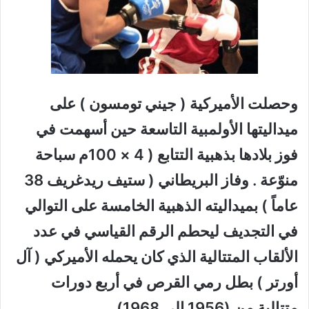
وحصلت الأميركية ( جيني تومسون ) على
ميداليتها الأولمبية التاسعة حين أسهمت في
فوز بلادها بذهبية التتابع ( 4 × 100م سباحة
منوّعة . وفاز البريطاني ( ستيف ريدغريف 38
عاماً ) بميداليته الذهبية الخامسة على التوالي
في التجديف ليحطم الرقم القياسي في عدد
الألقاب المتتالية الذي كان يحمله الأميركي ( آل
أورتر ) بطل رمي القرص في أربع دورات
متتالية من (1956 إلى 1968) .