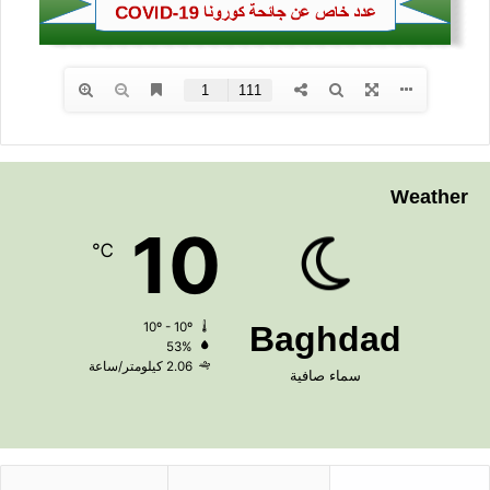
Weather
10
℃
10º - 10º
Baghdad
53%
2.06 كيلومتر/ساعة
سماء صافية