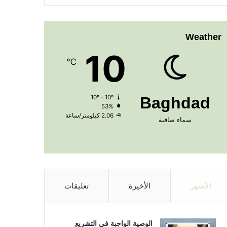
Weather
10
℃
10º - 10º
Baghdad
53%
2.06 كيلومتر/ساعة
سماء صافية
الأشهر
الأخيرة
تعليقات
الوصية الواجبة في التشريع