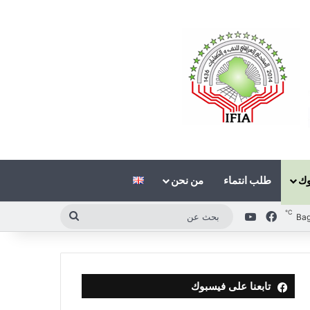
وك
طلب انتماء
من نحن
℃
فيسبوك
‫YouTube
بحث
Ba
عن
تابعنا على فيسبوك