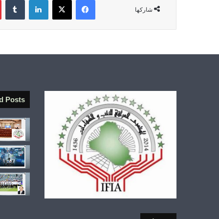
فيسبوك
‫X
لينكدإن
‏Tumblr
شاركها
d Posts