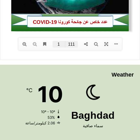
Weather
10
℃
10º - 10º
Baghdad
53%
2.06 كيلومتر/ساعة
سماء صافية