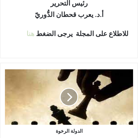
رئيس التحرير
أ.د. يعرب قحطان الدُّوريّ
للاطلاع على المجلة يرجى الضغط
هنا
ا
ل
د
و
ل
ة
ا
ل
ر
خ
الدولة الرخوة
و