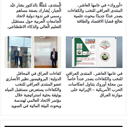
ح
«أوروك» في عامها العاشر..
الْمنتدى، مُمَثَّلًا بالدكتور بشار عبْد
ا
المنتدى العراقي للنخب والكفاءات
الْجبار، يُشارك بصفة مساهم
ت
يصدر عددًا جديدًا ببحوث علمية
رسمي في ندوة دولية لاتحاد
تعالج قضايا الاقتصاد والطاقة
الْجامعات الْعربية حول مستقبَل
ج
التعليم الْعالي والذكاء الاصْطناعي.
ا
ئ
ح
ة
ك
و
ر
و
في عامها العاشر.. المنتدى العراقي
كفاءات العراق في المحافل
ن
للنخب والكفاءات يصدر عدداً خاصاً
الدولية: البروفيسور نظير الأنصاري
ا
من مجلة أوروك يتناول انعكاسات
عضو المنتدى العراقي للنخب
الحرب الأمريكية – الإيرانية على
والكفاءات يستعرض مستقبل المياه
موازنة العراق
بوثيقة بحثية استراتيجية خلال
مؤتمر الاتحاد العالمي لهندسة
وبحوث البيئة المائية في السويد