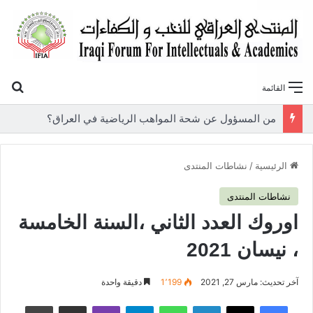
بح
القائمة
«أوروك» في عامها العاشر.. المنتدى العراقي للنخب والكفاءات يصدر عددًا جديدًا ببحوث علمية تعالج قضايا الاقتصاد والطاقة
الرئيسية
/
نشاطات المنتدى
نشاطات المنتدى
اوروك العدد الثاني ،السنة الخامسة
، نيسان 2021
آخر تحديث: مارس 27, 2021
1٬199
دقيقة واحدة
فيسبوك
‫X
لينكدإن
واتساب
تيلقرام
ڤايبر
مشاركة عبر البريد
طباعة