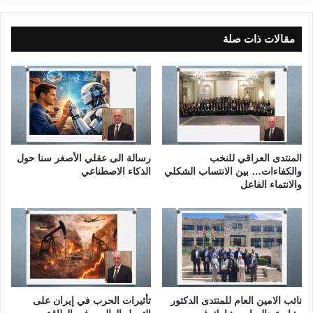
و
ا
ل
مقالات ذات صلة
ر
ي
ا
ض
ة
.
.
.
المنتدى العراقي للنخب
رسالة الى عقلي الأصغر سنا حول
ا
والكفاءات… بين الانتساب الشكلي
الذكاء الاصطناعي
ل
والانتماء الفاعل
و
ا
ق
ع
و
ا
ل
نائب الامين العام للمنتدى الدكتور
تأثيرات الحرب في إيران على
ط