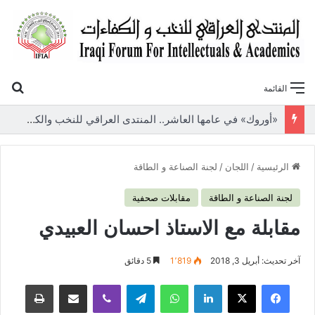
بح
القائمة
«أوروك» في عامها العاشر.. المنتدى العراقي للنخب والكفاءات يصدر عددًا جديدًا ببحوث علمية تعالج قضايا الاقتصاد والطاقة
الرئيسية
/
اللجان
/
لجنة الصناعة و الطاقة
لجنة الصناعة و الطاقة
مقابلات صحفية
مقابلة مع الاستاذ احسان العبيدي
آخر تحديث: أبريل 3, 2018
1٬819
5 دقائق
فيسبوك
‫X
لينكدإن
واتساب
تيلقرام
ڤايبر
مشاركة عبر البريد
طباعة