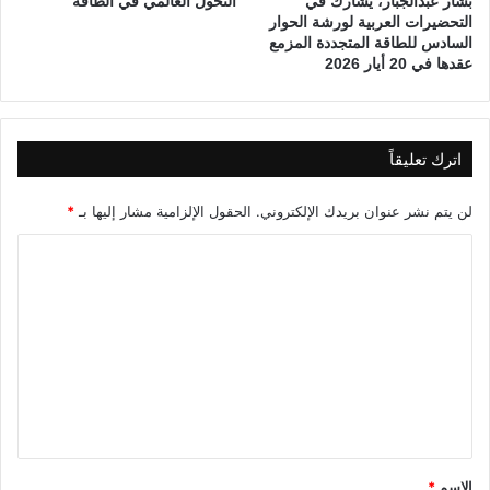
بشار عبدالجبار، يشارك في
التحول العالمي في الطاقة
م
التحضيرات العربية لورشة الحوار
و
السادس للطاقة المتجددة المزمع
ح
عقدها في 20 أيار 2026
اترك تعليقاً
لن يتم نشر عنوان بريدك الإلكتروني.
الحقول الإلزامية مشار إليها بـ
*
ا
ل
ت
ع
ل
ي
ق
*
الاسم
*